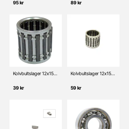
95 kr
89 kr
Kolvbultslager 12x15x15mm
Kolvbultslager 12x15x15mm "Silver plated"
39 kr
59 kr