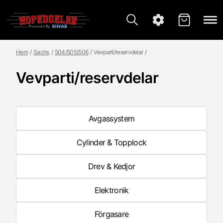
Hem
Sachs
504/505/506
Vevparti/reservdelar
Vevparti/reservdelar
Avgassystem
Cylinder & Topplock
Drev & Kedjor
Elektronik
Förgasare