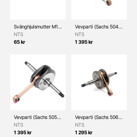
Svänghjulsmutter M10x1/högergäng (Bosch/Universal)
Vevparti (Sachs 504) NTS
NTS
NTS
65 kr
1 395 kr
Vevparti (Sachs 505 1/2/3-växlad)
Vevparti (Sachs 506/3) NTS
NTS
NTS
1 395 kr
1 295 kr