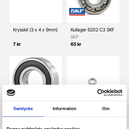
Krysskil (3 x 4 x 9mm)
Kullager 6202 C3 SKF
SKF
7 kr
65 kr
Samtycke
Information
Om
Kullager 6202-5/8 2RS NTN
Mutter M12 x1mm, tunn (Sachs/HVA/Zündapp/Universal)
NTN
Denna webbplats använder cookies