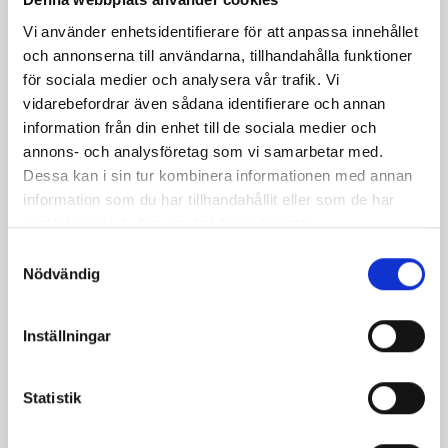
145 kr
19 kr
Vi använder enhetsidentifierare för att anpassa innehållet
och annonserna till användarna, tillhandahålla funktioner
för sociala medier och analysera vår trafik. Vi
vidarebefordrar även sådana identifierare och annan
information från din enhet till de sociala medier och
annons- och analysföretag som vi samarbetar med.
Dessa kan i sin tur kombinera informationen med annan
information som du har tillhandahållit eller som de har
samlat in när du har använt deras tjänster.
Nållager 12x15x15mm POLINI
Nållager 14x18x13mm JASIL
S
Polini
JASIL
Nödvändig
a
145 kr
95 kr
m
t
Inställningar
y
c
k
Statistik
e
s