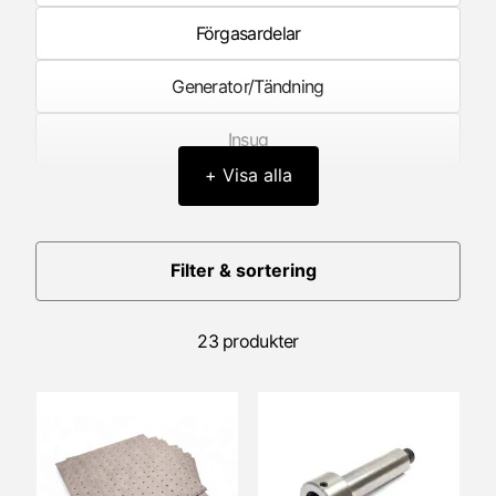
Förgasardelar
Generator/Tändning
Insug
+ Visa alla
Kick & Pedalstart
Kolv
Filter & sortering
Koppling
23 produkter
Litteratur
Motorblock/Motorkåpor
Motorlager