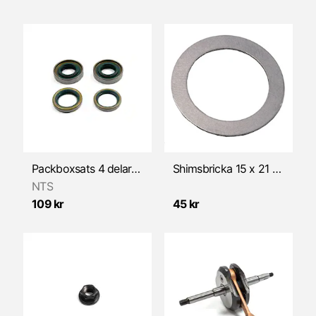
Packboxsats 4 delar/sats (Sachs 501 & 50S)
Shimsbricka 15 x 21 mm
NTS
109 kr
45 kr