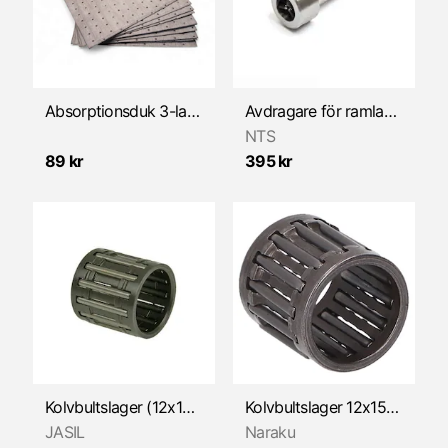
Packningar & Packboxar
Vevparti/reservdelar
Växelmekanism
Absorptionsduk 3-lager, 10-pack
Avdragare för ramlager (E15/L17 lager)
NTS
89 kr
395 kr
Kolvbultslager (12x15x15mm) JASIL
Kolvbultslager 12x15x15 NARAKU
JASIL
Naraku