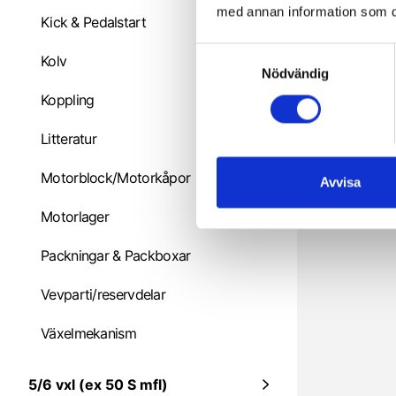
med annan information som du 
Kick & Pedalstart
S
Kolv
Nödvändig
a
m
Koppling
t
Litteratur
y
c
Motorblock/Motorkåpor
k
Avvisa
e
Motorlager
s
v
Packningar & Packboxar
a
l
Vevparti/reservdelar
Växelmekanism
5/6 vxl (ex 50 S mfl)