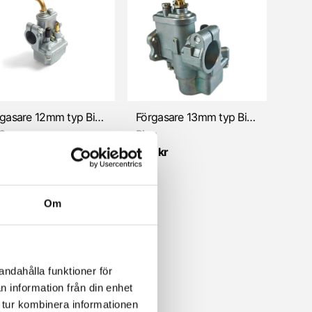
Förgasare 12mm typ Bing 85 (Sachs 504/505)
Förgasare 13mm typ Bing 85 (Sachs 504/505)
S
Bing
5 kr
585 kr
Om
andahålla funktioner för
n information från din enhet
 tur kombinera informationen