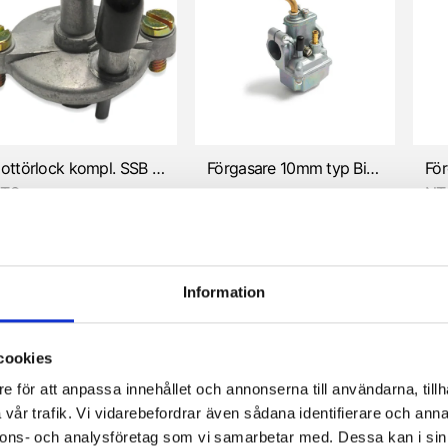
Flottörlock kompl. SSB 8,5-13mm (Sachs)
Förgasare 10mm typ Bing 85 (Sachs 504/505)
TS
NT
9 kr
595 kr
59
Information
cookies
e för att anpassa innehållet och annonserna till användarna, tillh
vår trafik. Vi vidarebefordrar även sådana identifierare och anna
nnons- och analysföretag som vi samarbetar med. Dessa kan i sin