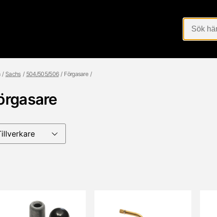
Sachs
504/505/506
Förgasare
örgasare
Tillverkare