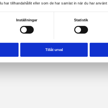
har tillhandahållit eller som de har samlat in när du har använt 
Förgasare 17mm Bing SSB Replika (Sachs) "Kyrkportsförgasaren"
Förgasare 17mm typ Bing SSB "Kyrkport"/Kort mod (Sachs)
NTS
85 kr
875 kr
1 2
Inställningar
Statistik
Tillåt urval