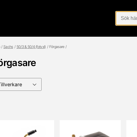
Sachs
50/3 & 50/4 (fotvxl)
Förgasare
örgasare
Tillverkare