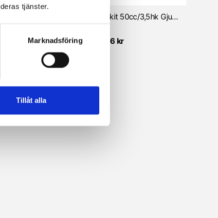
deras tjänster.
Trimkit 50cc/3,5hk (Sachs Fläktkyld)
Trimkit 50cc/3,5hk Gjutjärn/Fartvind/12mm runt insug (Sachs)
96 kr
1 396 kr
Marknadsföring
Tillåt alla