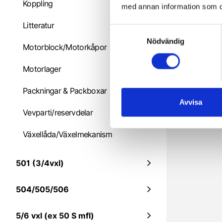
Koppling
med annan information som du 
Litteratur
S
5
Nödvändig
a
Motorblock/Motorkåpor
m
t
Motorlager
y
c
Packningar & Packboxar
k
Avvisa
Vevparti/reservdelar
e
s
Växellåda/Växelmekanism
v
a
l
501 (3/4vxl)
504/505/506
5/6 vxl (ex 50 S mfl)