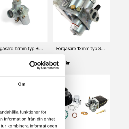
Förgasare 12mm typ Bing SSN (Puch/Sachs/Tomos)
Förgasare 12mm typ SSB runt insug (Sachs)
5 kr
650 kr
Om
andahålla funktioner för
n information från din enhet
 tur kombinera informationen