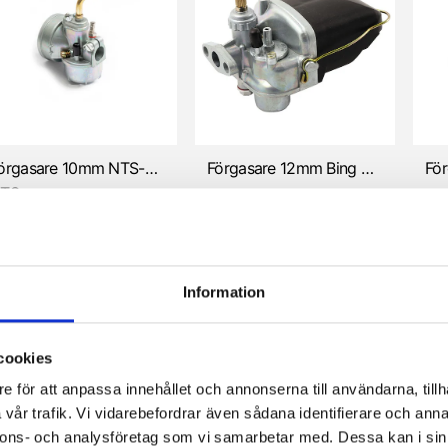
Förgasare 10mm NTS-SRC för Kreidler/Sachs/KTM m.fl
Förgasare 12mm Bing SSB replika (Sachs/membrancylinder)
TS
49 kr
565 kr
59
Information
cookies
e för att anpassa innehållet och annonserna till användarna, tillh
vår trafik. Vi vidarebefordrar även sådana identifierare och anna
nnons- och analysföretag som vi samarbetar med. Dessa kan i sin