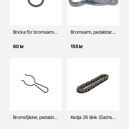
Vevparti/reservdelar
Växellåda/Växelmekanism
Bricka för bromsarm (Sachs 50/3 LS handvxl/pedalstart)
Bromsarm, pedalstart (Sachs 50/2, 50/3)
60 kr
155 kr
Bromsfjäder, pedalstart (Sachs)
Kedja 26 länk (Sachs pedalstart/Puch kickstart)