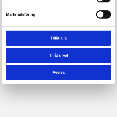
e
s
Marknadsföring
v
a
l
Tillåt alla
Tillåt urval
Avvisa