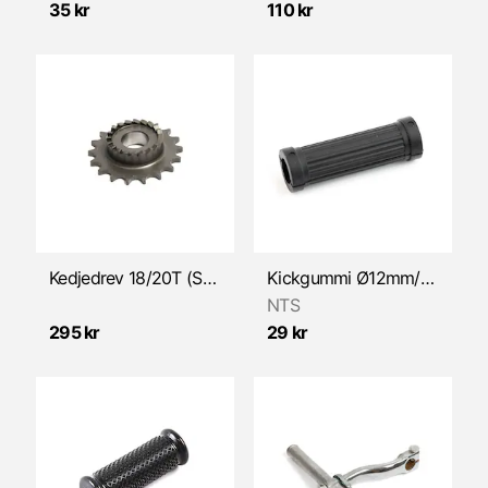
35 kr
110 kr
Kedjedrev 18/20T (Sachs 50/3 & 50/4, Pedalstart)
Kickgummi Ø12mm/L:60mm Svart
NTS
295 kr
29 kr