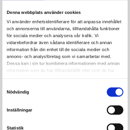
Denna webbplats använder cookies
Vi använder enhetsidentifierare för att anpassa innehållet
och annonserna till användarna, tillhandahålla funktioner
för sociala medier och analysera vår trafik. Vi
vidarebefordrar även sådana identifierare och annan
information från din enhet till de sociala medier och
annons- och analysföretag som vi samarbetar med.
Dessa kan i sin tur kombinera informationen med annan
information som du har tillhandahållit eller som de har
samlat in när du har använt deras tjänster.
S
Nödvändig
a
m
t
Inställningar
y
c
k
Statistik