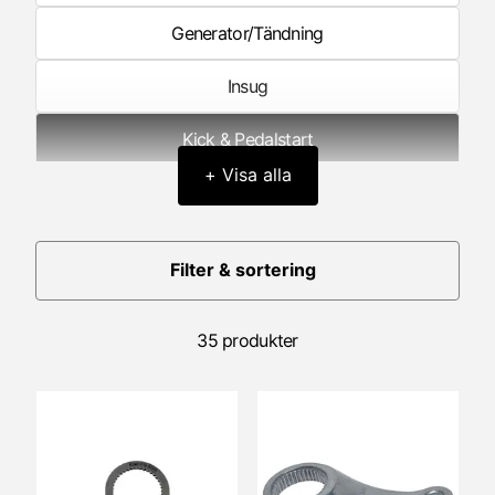
Generator/Tändning
Insug
Kick & Pedalstart
+ Visa alla
Kolv
Koppling
Filter & sortering
Litteratur
35 produkter
Motorblock/Motorkåpor
Motorlager
Packningar & Packboxar