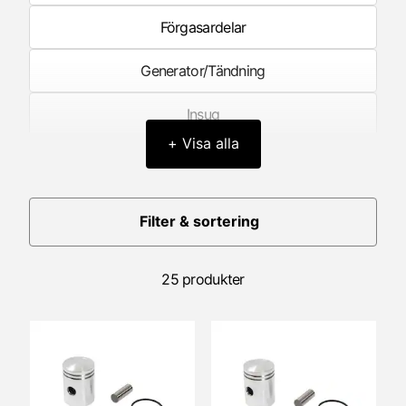
Förgasardelar
Generator/Tändning
Insug
+ Visa alla
Kick & Pedalstart
Kolv
Filter & sortering
Koppling
25 produkter
Litteratur
Motorblock/Motorkåpor
Motorlager