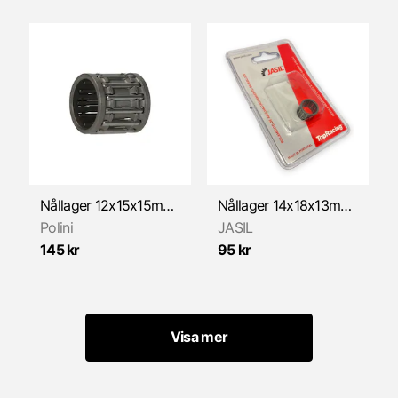
Nållager 12x15x15mm POLINI
Nållager 14x18x13mm JASIL
Polini
JASIL
145 kr
95 kr
Visa mer