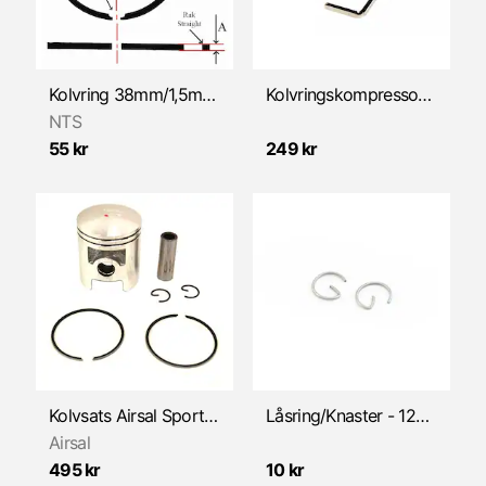
Kolvring 38mm/1,5mm (Sachs 504/505)
Kolvringskompressor 40-80mm
NTS
55 kr
249 kr
Kolvsats Airsal Sport 43,5mm/62,4cc (Sachs 504/505)
Låsring/Knaster - 12mm
Airsal
495 kr
10 kr