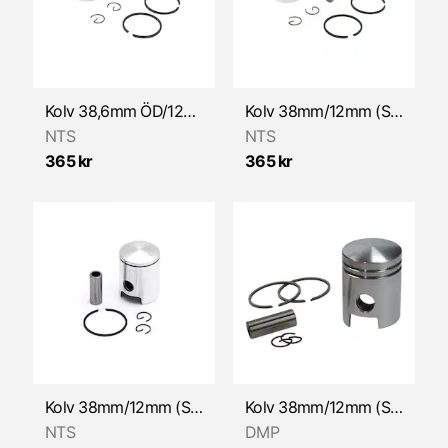
Packningar & Packboxar
Vevparti/reservdelar
Växelmekanism
Kolv 38,6mm ÖD/12mm (Sachs 502) NTS
Kolv 38mm/12mm (Sachs 502) NTS
NTS
NTS
365 kr
365 kr
Kolv 38mm/12mm (Sachs 504/505/506)
Kolv 38mm/12mm (Sachs) DMP
NTS
DMP