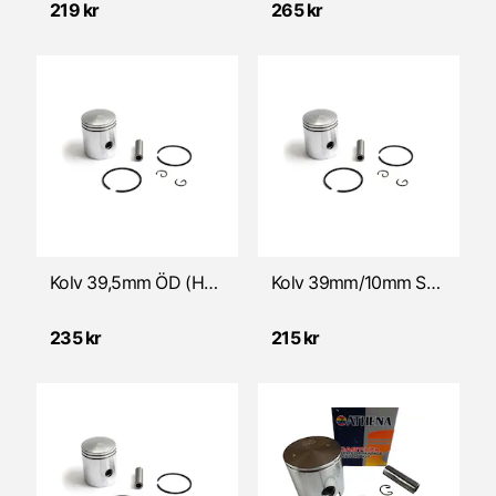
219 kr
265 kr
Kolv 39,5mm ÖD (HVA Flinta/Roulette)
Kolv 39mm/10mm STD (HVA Flinta/Roulette)
235 kr
215 kr