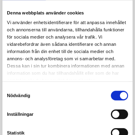
540 kr
540 kr
Denna webbplats använder cookies
Vi använder enhetsidentifierare för att anpassa innehållet
och annonserna till användarna, tillhandahålla funktioner
för sociala medier och analysera vår trafik. Vi
vidarebefordrar även sådana identifierare och annan
information från din enhet till de sociala medier och
annons- och analysföretag som vi samarbetar med.
Dessa kan i sin tur kombinera informationen med annan
information som du har tillhandahållit eller som de har
Kolvbult 10x31mm
Kolvbult 12x31mm NTS
samlat in när du har använt deras tjänster.
NTS
NTS
29 kr
29 kr
S
Nödvändig
a
m
t
Inställningar
y
c
k
Statistik