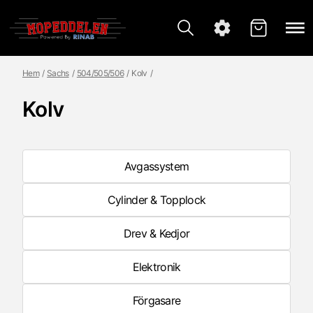
Hem
Sachs
504/505/506
Kolv
Kolv
Avgassystem
Cylinder & Topplock
Drev & Kedjor
Elektronik
Förgasare