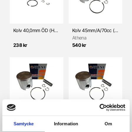
Kolv 40,0mm ÖD (HVA Flinta/Roulette)
Kolv 45mm/A/70cc (Sachs 504/505) ATHENA
Athena
238 kr
540 kr
Kolv 45mm/B/70cc (Sachs 504/505) ATHENA
Kolv 45mm/C/70cc (Sachs 504/505) ATHENA
Samtycke
Information
Om
Athena
Athena