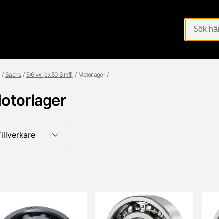
Sachs
5/6 vxl (ex 50 S mfl)
Motorlager
otorlager
Tillverkare