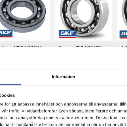
ullager 16004 C3 SKF
Kullager 6004 C3 SKF
Kul
KF
SKF
SK
29 kr
99 kr
60
Information
cookies
e för att anpassa innehållet och annonserna till användarna, tillh
vår trafik. Vi vidarebefordrar även sådana identifierare och anna
nnons- och analysföretag som vi samarbetar med. Dessa kan i sin
har tillhandahållit eller som de har samlat in när du har använt 