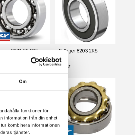
lager 6201 C3 SKF
Kullager 6203 2RS
F
 kr
66 kr
Om
andahålla funktioner för
n information från din enhet
 tur kombinera informationen
deras tjänster.