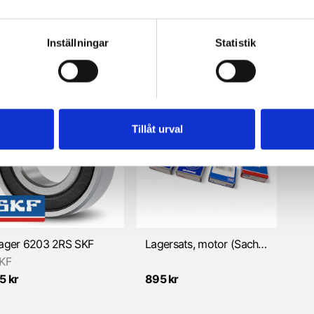
ullager 6203 C3 SKF
Kullager BO17 TVP FAG
Kul
KF
FAG
Inställningar
Statistik
5 kr
395 kr
26
Tillåt urval
ager 6203 2RS SKF
Lagersats, motor (Sachs 5/6 vxl) NSK/SKF
KF
5 kr
895 kr