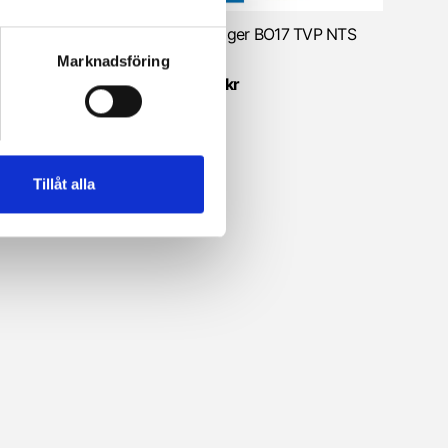
lager BO17 TVP NSK
Kullager BO17 TVP NTS
NTS
Marknadsföring
5 kr
179 kr
Tillåt alla