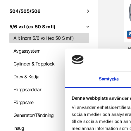
504/505/506
5/6 vxl (ex 50 S mfl)
Allt inom 5/6 vxl (ex 50 S mfl)
K
Avgassystem
S
Cylinder & Topplock
1
Drev & Kedja
Samtycke
Förgasardelar
Denna webbplats använder 
Förgasare
Vi använder enhetsidentifierar
sociala medier och analysera 
Generator/Tändning
till de sociala medier och a
Insug
med annan information som du 