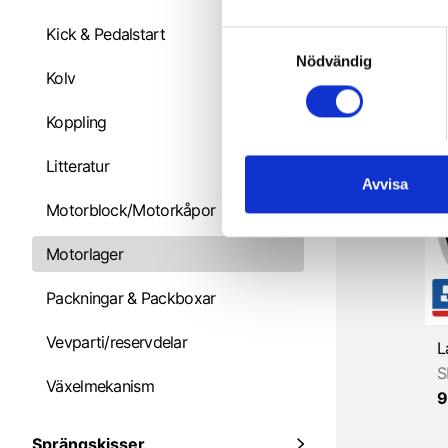
Kick & Pedalstart
K
S
S
Nödvändig
a
Kolv
7
m
t
Koppling
y
c
Litteratur
k
Avvisa
e
Motorblock/Motorkåpor
s
Motorlager
v
a
Packningar & Packboxar
l
Vevparti/reservdelar
L
S
Växelmekanism
9
Sprängskisser