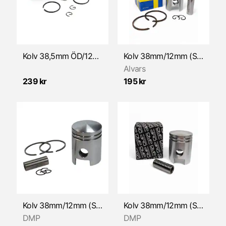
Packningar & Packboxar
Pedalstart
Vevparti/reservdelar
Kolv 38,5mm ÖD/12mm (Sachs) NTS
Kolv 38mm/12mm (Sachs) ALVARS
Alvars
Växelmekanism
239 kr
195 kr
Kolv 38mm/12mm (Sachs) DMP
Kolv 38mm/12mm (Sachs) DMP
DMP
DMP