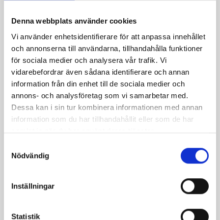
Denna webbplats använder cookies
Vi använder enhetsidentifierare för att anpassa innehållet
och annonserna till användarna, tillhandahålla funktioner
för sociala medier och analysera vår trafik. Vi
vidarebefordrar även sådana identifierare och annan
information från din enhet till de sociala medier och
annons- och analysföretag som vi samarbetar med.
Dessa kan i sin tur kombinera informationen med annan
information som du har tillhandahållit eller som de har
samlat in när du har använt deras tjänster.
S
Nödvändig
a
m
t
Inställningar
y
c
k
Statistik