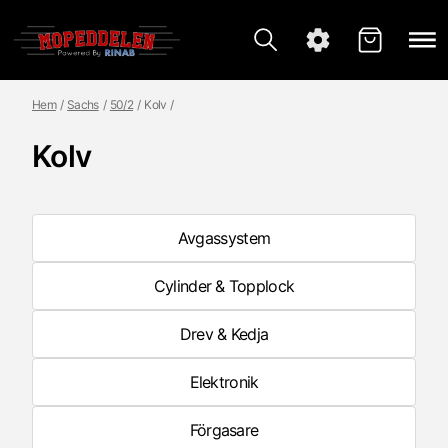
Hem
Sachs
50/2
Kolv
Kolv
Avgassystem
Cylinder & Topplock
Drev & Kedja
Elektronik
Förgasare