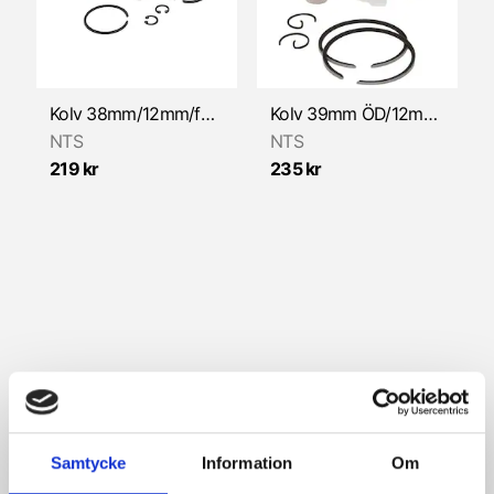
Kolv 38mm/12mm/för "Kyrkport" (Sachs) NTS
Kolv 39mm ÖD/12mm (Sachs) NTS
NTS
NTS
219 kr
235 kr
Samtycke
Information
Om