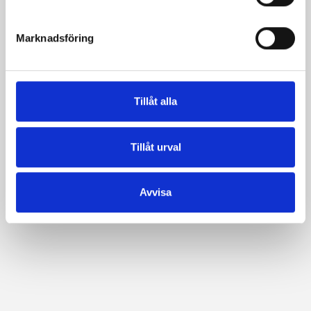
e
s
Marknadsföring
v
a
l
Tillåt alla
Tillåt urval
Avvisa