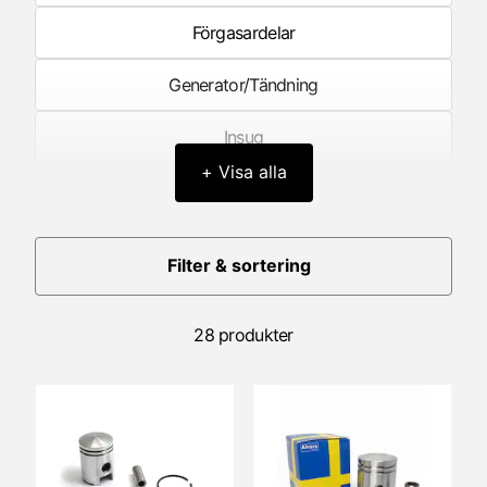
Förgasardelar
Generator/Tändning
Insug
+ Visa alla
Kickstart/Pedalstart
Kolv
Filter & sortering
Koppling
28 produkter
Litteratur
Motorblock/Motorkåpor
Motorlager