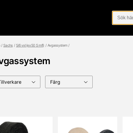
Sachs
5/6 vxl (ex 50 S mfl)
Avgassystem
vgassystem
Tillverkare
Färg