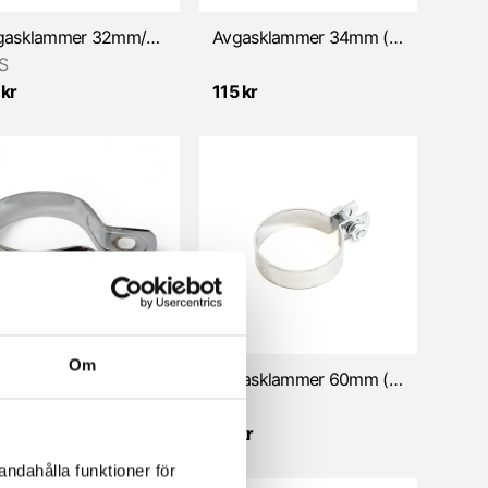
Avgasklammer 32mm/m. gummi (Universal)
Avgasklammer 34mm (Zündapp/Universal)
S
 kr
115 kr
Om
Avgasklammer 60mm (Universal) Kvalité
Avgasklammer 60mm (Universal) NTS
NTS
kr
65 kr
andahålla funktioner för