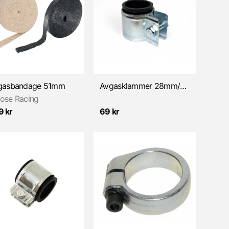
gasbandage 51mm
Avgasklammer 28mm/m gummi (Universal)
ose Racing
9 kr
69 kr