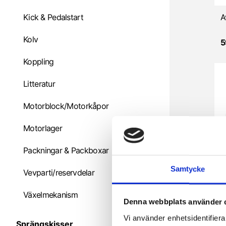
Kick & Pedalstart
Kolv
5
Koppling
Litteratur
Motorblock/Motorkåpor
Motorlager
Packningar & Packboxar
Samtycke
Vevparti/reservdelar
Växelmekanism
4
Denna webbplats använder 
Vi använder enhetsidentifierar
Sprängskisser