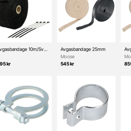
Avgasbandage 10m/Svart
Avgasbandage 25mm
Av
Moose
Mo
95 kr
545 kr
85