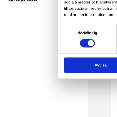
sociala medier och analysera 
till de sociala medier och a
med annan information som du 
S
Nödvändig
a
m
t
y
c
k
Avvisa
9
e
s
v
a
l