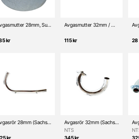
Avgasmutter 28mm, Suzuki K50
Avgasmutter 32mm / M40 x 1,5 (Sachs)
35 kr
115 kr
28 
Avgasrör 28mm (Sachs 501/50S)
Avgasrör 32mm (Sachs 50S/Hercules K50 RX/RE)
NTS
NT
25 kr
345 kr
32