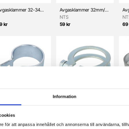
Avgasklammer 32-34mm, öppen modell (Universal)
Avgasklammer 32mm/exkl bult (Universal)
NTS
NT
9 kr
59 kr
69
Information
Avgasklammer 34mm/exkl bult (Universal)
Avgasklammer 36mm, öppen modell
5 kr
45 kr
85 
cookies
e för att anpassa innehållet och annonserna till användarna, tillh