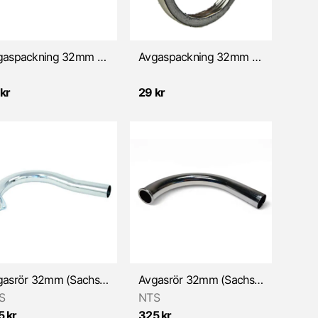
Avgaspackning 32mm (Kreidler/Sachs)
Avgaspackning 32mm (Kreidler/Sachs/Yamaha)
kr
29 kr
Avgasrör 32mm (Sachs RS 50S/501/Hercules)
Avgasrör 32mm (Sachs/DBS/MCB)
S
NTS
5 kr
325 kr