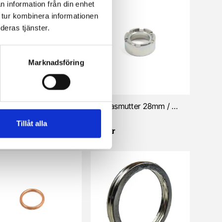
n information från din enhet
 tur kombinera informationen
deras tjänster.
Marknadsföring
Avgasklammer 70mm/kromad (Universal)
Avgasmutter 28mm / M40x1,5 (Sachs)
Tillåt alla
kr
95 kr