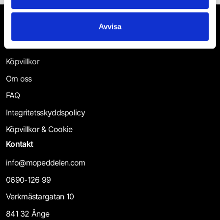
Mopedreservdelar på webben | Mopeddelen.com
Avvisa
Kontakta oss
Köpvillkor
Om oss
FAQ
Integritetsskyddspolicy
Köpvillkor & Cookie
Kontakt
info@mopeddelen.com
0690-126 99
Verkmästargatan 10
841 32 Ånge