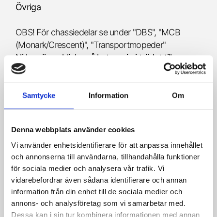
Övriga
OBS! För chassiedelar se under "DBS", "MCB
(Monark/Crescent)", "Transportmopeder"
Ni kan även klicka på kategorin i trädet till
vänster (uppe i det vänstra hörnet) för att
navigera er vidare till vårt utbud.
Är det något ni inte hittar så tveka inte att höra av
Samtycke
Information
Om
er till oss för att se om det är något som vi kan
hjälpa er med!
Denna webbplats använder cookies
Vi använder enhetsidentifierare för att anpassa innehållet
50/A
och annonserna till användarna, tillhandahålla funktioner
för sociala medier och analysera vår trafik. Vi
50/2
vidarebefordrar även sådana identifierare och annan
information från din enhet till de sociala medier och
50/3 (handvxl)
annons- och analysföretag som vi samarbetar med.
Dessa kan i sin tur kombinera informationen med annan