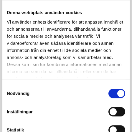
28 kr
29 kr
Denna webbplats använder cookies
Vi använder enhetsidentifierare för att anpassa innehållet
och annonserna till användarna, tillhandahålla funktioner
för sociala medier och analysera vår trafik. Vi
vidarebefordrar även sådana identifierare och annan
information från din enhet till de sociala medier och
annons- och analysföretag som vi samarbetar med.
Dessa kan i sin tur kombinera informationen med annan
information som du har tillhandahållit eller som de har
Packbox 17x33x7mm (Sachs)
Packbox 17x35x7mm dubbeltätande/metall
samlat in när du har använt deras tjänster.
35 kr
39 kr
S
Nödvändig
a
m
t
Inställningar
y
c
k
Statistik