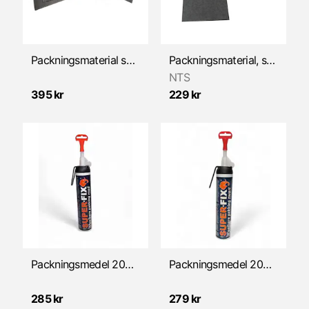
Packningsmaterial sats (7- delar)
Packningsmaterial, sats (4- delar)
NTS
395 kr
229 kr
Packningsmedel 200ml Röd SUPER FIX
Packningsmedel 200ml Svart SUPER FIX
285 kr
279 kr