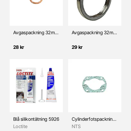
Vevparti/reservdelar
Växelmekanism
Avgaspackning 32mm (Kreidler/Sachs)
Avgaspackning 32mm (Kreidler/Sachs/Yamaha)
28 kr
29 kr
Blå silikontätning 5926
Cylinderfotspackning (Sachs 501/50S)
Loctite
NTS