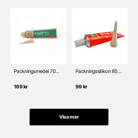
Packningsmedel 70ml Grön CURIL T2
Packningssilikon 85gr, RED 350°
169 kr
99 kr
Visa mer