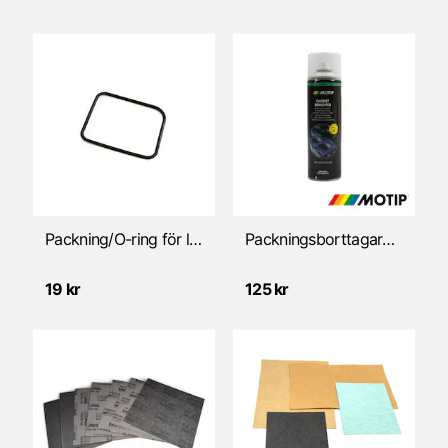
Packning/O-ring för luftfilter/SSB (Sachs)
Packningsborttagare 500ml MOTIP
19 kr
125 kr