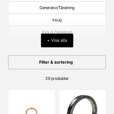
Generator/Tändning
Insug
Kick & Pedalstart
+ Visa alla
Kolv
Koppling
Filter & sortering
Litteratur
29 produkter
Motorblock/Motorkåpor
Motorlager
Packningar & Packboxar