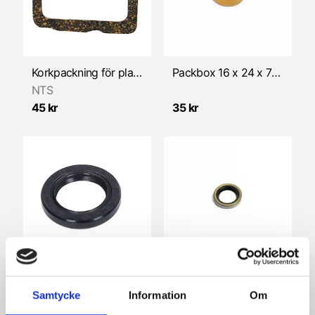
Korkpackning för platta under förgasare/SSB 8,5-12mm (Sachs)
Packbox 16 x 24 x 7mm - metall
NTS
45 kr
35 kr
Packbox 16x24x4mm (Sachs)
Packbox 16x24x4mm, teflon (Sachs)
Samtycke
Information
Om
NTS