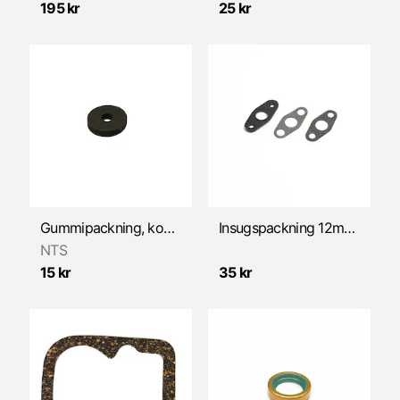
195 kr
25 kr
Gummipackning, koppling 3x10x2mm (Sachs)
Insugspackning 12mm/2,1mm (Sachs)
NTS
15 kr
35 kr