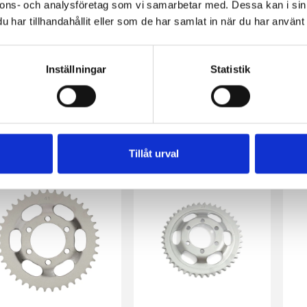
nnons- och analysföretag som vi samarbetar med. Dessa kan i sin
har tillhandahållit eller som de har samlat in när du har använt 
Inställningar
Statistik
Framdrev 14 kugg (Zündapp 2/3 vxl) Kupat/Små splines
Framdrev 11 kugg (Zündapp 2/3 vxl) Ovalt hål/Nya axeln
35 kr
129 kr
109
Tillåt urval