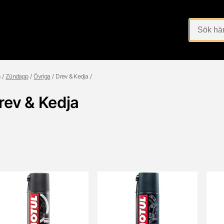
Zündapp
Övriga
Drev & Kedja
rev & Kedja