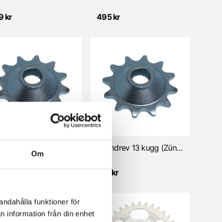
9 kr
495 kr
Framdrev 12 kugg (Zündapp 2/3 vxl) Kupat/Små splines
Framdrev 13 kugg (Zündapp 2/3 vxl) Kupat/Små splines
Om
 kr
135 kr
andahålla funktioner för
n information från din enhet