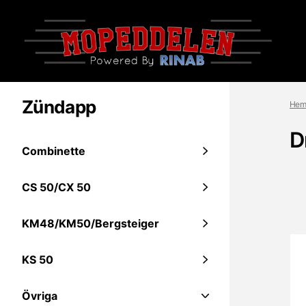
Zündapp
Hem
D
Combinette
CS 50/CX 50
KM48/KM50/Bergsteiger
KS 50
Övriga