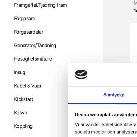
M
Framgaffel/Fjädring fram
1
Förgasare
Förgasardelar
Generator/Tändning
Hastighetsmätare
Insug
Kabel & Vajer
Samtycke
E
Kickstart
2
Kolvar
Denna webbplats använder 
Vi använder enhetsidentifierar
Koppling
sociala medier och analysera 