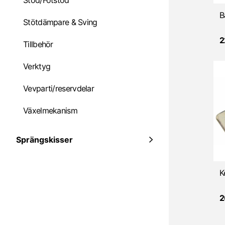
Stöd/Fotstöd
Stötdämpare & Sving
2
Tillbehör
Verktyg
Vevparti/reservdelar
Växelmekanism
Sprängskisser
2