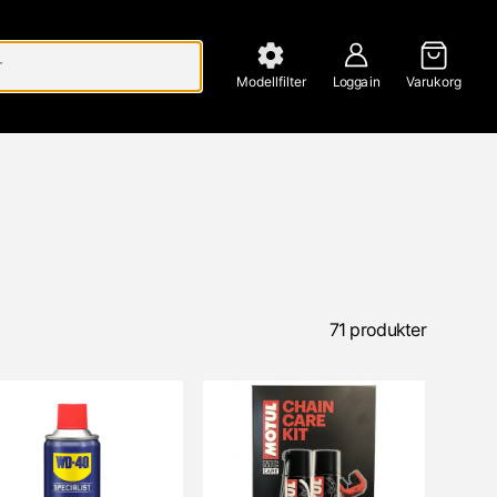
Modellfilter
Logga in
Varukorg
71 produkter