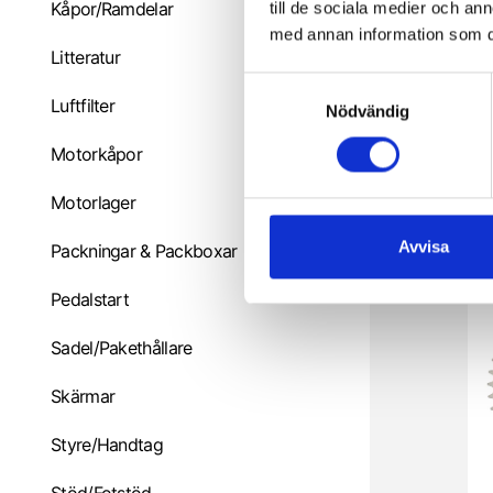
Kåpor/Ramdelar
till de sociala medier och a
med annan information som du 
Litteratur
S
Luftfilter
Nödvändig
a
m
Motorkåpor
t
y
Motorlager
c
1
k
Avvisa
Packningar & Packboxar
e
s
Pedalstart
v
Sadel/Pakethållare
a
l
Skärmar
Styre/Handtag