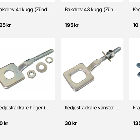
Bakdrev 41 kugg (Zündapp) Kupat/6 bultar
Bakdrev 43 kugg (Zündapp) Kupat/6 bultar
25 kr
195 kr
10 
Kedjesträckare höger (Zündapp KS50)
Kedjesträckare vänster (Zündapp 1977-)
0 kr
30 kr
135