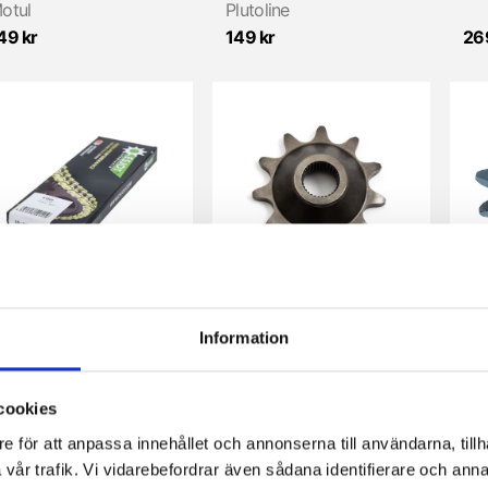
otul
Plutoline
49 kr
149 kr
26
Kedja 415H/130 länkar (1/2" x 3/16") ESJOT
Framdrev 11 kugg (Zündapp 2/3 vxl) Kupat/Små splines
Information
sjot
25 kr
139 kr
139
cookies
e för att anpassa innehållet och annonserna till användarna, tillh
vår trafik. Vi vidarebefordrar även sådana identifierare och anna