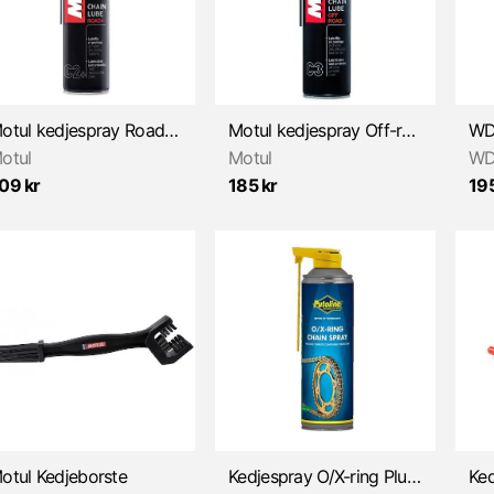
Motul kedjespray Road+, 400ml
Motul kedjespray Off-road 400ml
otul
Motul
WD
09 kr
185 kr
195
otul Kedjeborste
Kedjespray O/X-ring Plutoline 500ml
Ked