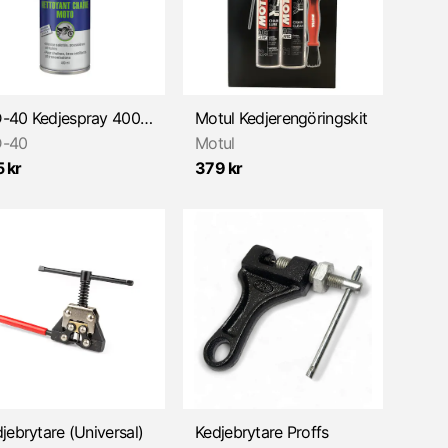
WD-40 Kedjespray 400ml
Motul Kedjerengöringskit
-40
Motul
 kr
379 kr
jebrytare (Universal)
Kedjebrytare Proffs