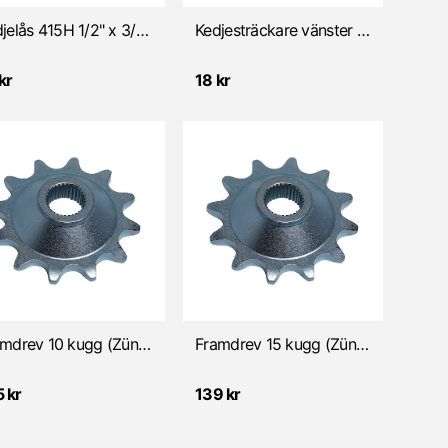
Kedjelås 415H 1/2" x 3/16"
Kedjesträckare vänster (Zündapp 1961-76 )
kr
18 kr
Framdrev 10 kugg (Zündapp 2/3 vxl) Kupat/Små splines
Framdrev 15 kugg (Zündapp 2/3 vxl) Kupat/Små splines
 kr
139 kr