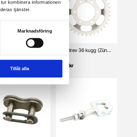
 tur kombinera informationen
deras tjänster.
Marknadsföring
Framdrev 13 kugg (Zündapp 2/3 vxl) Ovalt hål/Nya axeln
Bakdrev 36 kugg (Zündapp KS50) Kupat/6 bultar
 kr
180 kr
Tillåt alla