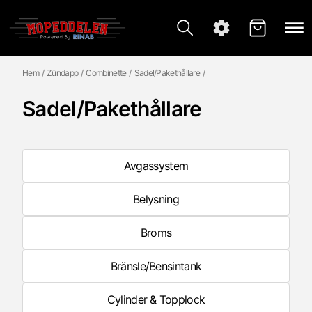
Hem
Zündapp
Combinette
Sadel/Pakethållare
Sadel/Pakethållare
Avgassystem
Belysning
Broms
Bränsle/Bensintank
Cylinder & Topplock