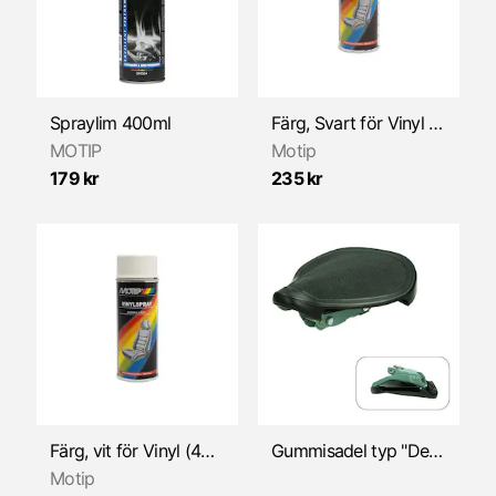
Insug
Kabel & Vajer
Kickstart
Spraylim 400ml
Färg, Svart för Vinyl (400ml)
MOTIP
Motip
Kolvar
179 kr
235 kr
Koppling
Kåpor/Ramdelar
Litteratur
Luftfilter
Motorkåpor
Färg, vit för Vinyl (400ml)
Gummisadel typ "Denfeld" Svart
Motip
Motorlager