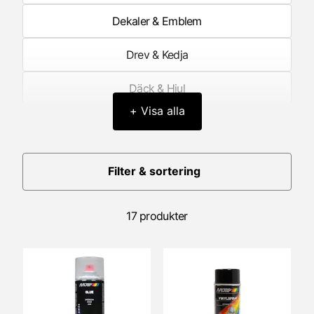
Dekaler & Emblem
Drev & Kedja
Däck & Hjul
+ Visa alla
Elektronik
Framgaffel/Fjädring fram
Filter & sortering
Förgasare
17 produkter
Förgasardelar
Generator/Tändning
Hastighetsmätare