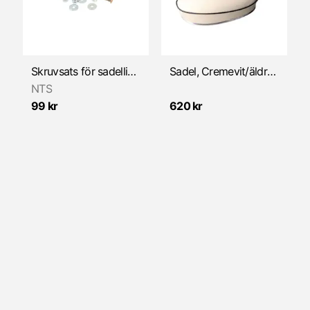
Växelmekanism
Skruvsats för sadellist/dekorationslist
Sadel, Cremevit/äldre mod. 21x30cm (Universal)
NTS
99 kr
620 kr