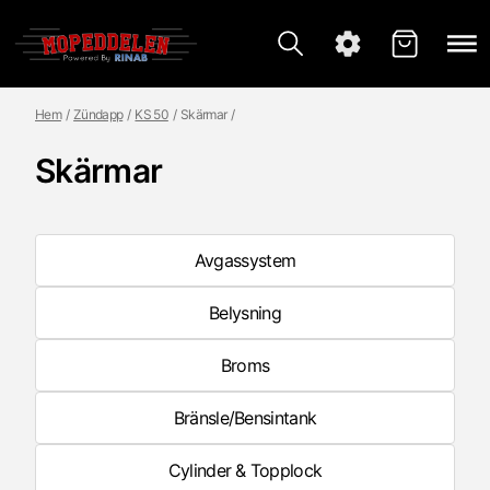
Hem
Zündapp
KS 50
Skärmar
Skärmar
Avgassystem
Belysning
Broms
Bränsle/Bensintank
Cylinder & Topplock