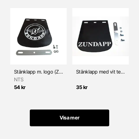
Stänklapp m. logo (Zündapp)
Stänklapp med vit text "Zündapp"
NTS
54 kr
35 kr
Visa mer