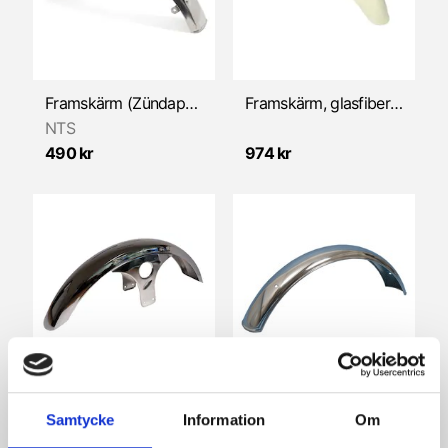
Växelmekanism
Framskärm (Zündapp 529 KS50 1977-83)
Framskärm, glasfiber (Zündapp 515)
NTS
490 kr
974 kr
Framskärm, krom (Zündapp 448/529/530)
Framskärm, Rostfri (Zündapp 517 KS50 1968-76)
Samtycke
Information
Om