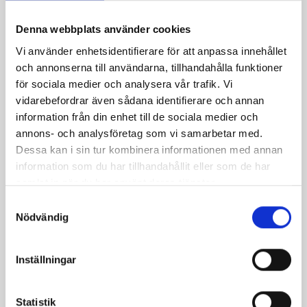
490 kr
397 kr
Denna webbplats använder cookies
Vi använder enhetsidentifierare för att anpassa innehållet
och annonserna till användarna, tillhandahålla funktioner
för sociala medier och analysera vår trafik. Vi
vidarebefordrar även sådana identifierare och annan
information från din enhet till de sociala medier och
annons- och analysföretag som vi samarbetar med.
Dessa kan i sin tur kombinera informationen med annan
information som du har tillhandahållit eller som de har
Framskärm, Rostfri/Kvalité (Zündapp 517 KS50 1968-76)
Mellanläggsgummi för skärmstag (Zündapp 517)
samlat in när du har använt deras tjänster.
636 kr
20 kr
S
Nödvändig
a
m
t
Inställningar
y
c
k
Statistik