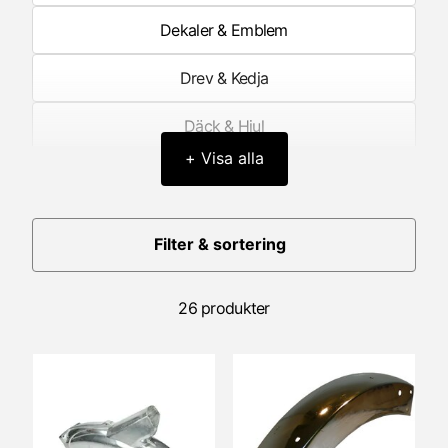
Dekaler & Emblem
Drev & Kedja
Däck & Hjul
+ Visa alla
Elektronik
Framgaffel/Fjädring fram
Filter & sortering
Förgasare
26 produkter
Förgasardelar
Generator/Tändning
Hastighetsmätare