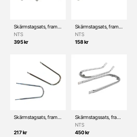
Skärmstagsats, framskärm (Zündapp 529 1977-78)
Skärmstagsats, framskärm (Zündapp 529 KS50 1978-83)
NTS
NTS
395 kr
158 kr
Skärmstagsats, framskärm (Zündapp KS50 -1976)
Skärmstagssats, framskärm (Zündapp 514/515/516 1964-67)
NTS
217 kr
450 kr