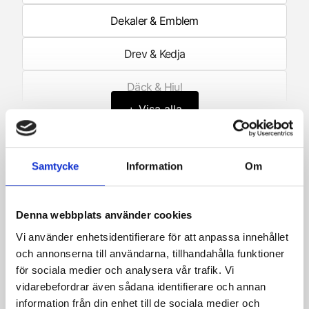
Dekaler & Emblem
Drev & Kedja
Däck & Hjul
+ Visa alla
Elektronik
Framgaffel/Fjädring fram
Samtycke
Information
Om
Filter & sortering
Förgasare
3 produkter
Denna webbplats använder cookies
Förgasardelar
Vi använder enhetsidentifierare för att anpassa innehållet
Generator/Tändning
och annonserna till användarna, tillhandahålla funktioner
för sociala medier och analysera vår trafik. Vi
Hastighetsmätare
vidarebefordrar även sådana identifierare och annan
information från din enhet till de sociala medier och