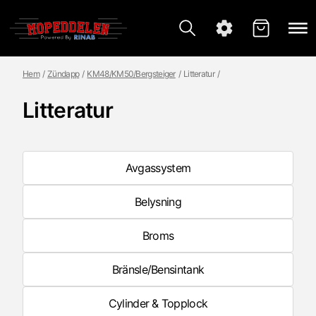
Hem
Zündapp
KM48/KM50/Bergsteiger
Litteratur
Litteratur
Avgassystem
Belysning
Broms
Bränsle/Bensintank
Cylinder & Topplock