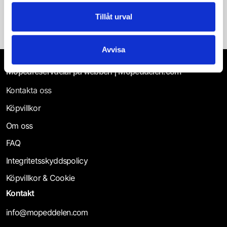
120 kr
Tillåt urval
Pedalstart
Sadel/Pakethållare
Avvisa
Mopedreservdelar på webben | Mopeddelen.com
Skärmar
Kontakta oss
Styre/Handtag
Köpvillkor
Stöd/Fotstöd
Om oss
FAQ
Stötdämpare & Sving
Integritetsskyddspolicy
Tillbehör
Köpvillkor & Cookie
Kontakt
Verktyg
info@mopeddelen.com
Vevparti/Reservdelar