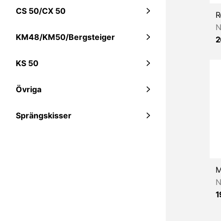
CS 50/CX 50
N
KM48/KM50/Bergsteiger
2
KS 50
Övriga
Sprängskisser
N
1