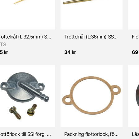
Trottelnål (L:32,5mm) SSE/SSB/SRC/SSD/SSF/SSG/SSN förg.
Trottelnål (L:36mm) SSB 17mm/SRE/SRF 14-15mm/SSI
TS
5 kr
34 kr
69
Flottörlock till SSI förg. (Zündapp)
Packning flottörlock, för SSI-Förgasare