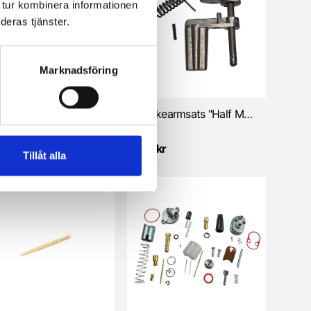
 tur kombinera informationen
deras tjänster.
Marknadsföring
Munstycke, ställbart L:26mm, mod Viking för Bing SSE/SSI
Chokearmsats "Half Moon" (Zündapp)
kr
159 kr
Tillåt alla