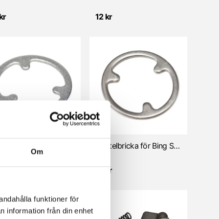
kr
12 kr
Trottelbricka SRE/SRF/SSF/SSH/SSI förg.
Trottelbricka för Bing SRB/SRC/SSB/SSE
Om
S
NTS
kr
15 kr
andahålla funktioner för
n information från din enhet