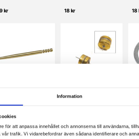
9 kr
18 kr
18 
Trottelnål (L: 39,5mm) SRF 14/16/17mm
Flottör SSI 9,5 & 17mm typ Bing
Information
NT
4 kr
79 kr
15 
cookies
e för att anpassa innehållet och annonserna till användarna, tillh
vår trafik. Vi vidarebefordrar även sådana identifierare och anna