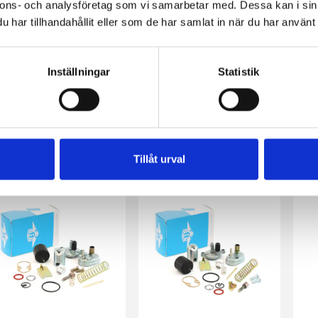
nnons- och analysföretag som vi samarbetar med. Dessa kan i sin
har tillhandahållit eller som de har samlat in när du har använt 
Inställningar
Statistik
rottel SRF/SSI 14-17mm
Packning för trottellock, för 15/16/17mm SRF/SSI förg.
TS
9 kr
15 kr
95 
Tillåt urval