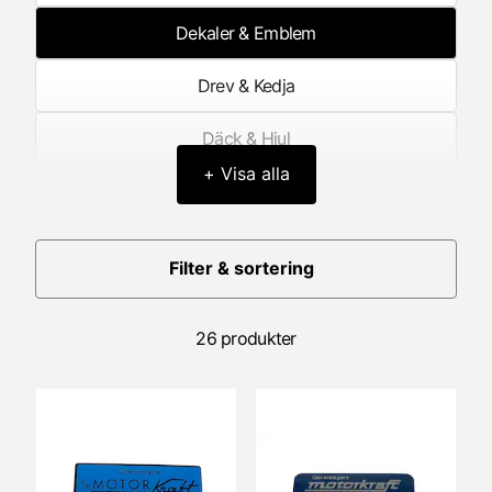
Dekaler & Emblem
Drev & Kedja
Däck & Hjul
+ Visa alla
Elektronik
Framgaffel/Fjädring fram
Filter & sortering
Förgasare
26 produkter
Förgasardelar
Generator/Tändning
Hastighetsmätare