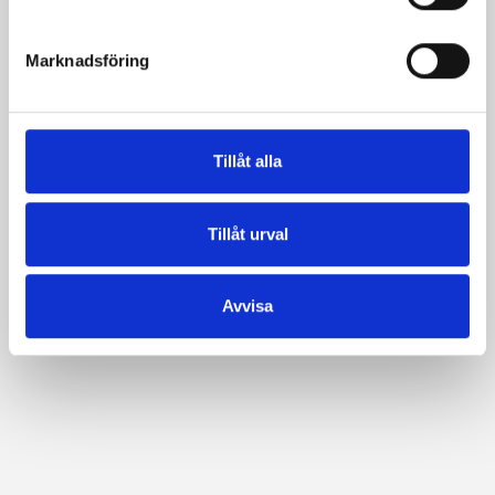
e
s
Marknadsföring
v
a
l
Tillåt alla
Tillåt urval
Avvisa