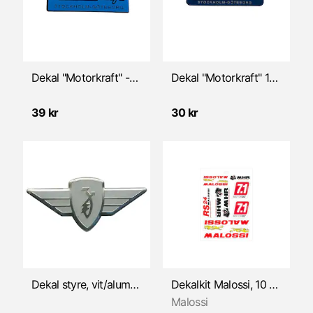
Insug
Kabel & Vajer
Kolvar
Dekal "Motorkraft" -1966
Dekal "Motorkraft" 1967-
Koppling
39 kr
30 kr
Kåpor/Ramdelar
Litteratur
Luftfilter
Motorkåpor
Motorlager
Dekal styre, vit/alum (Zundapp)
Dekalkit Malossi, 10 delar
Malossi
Packningar & Packboxar