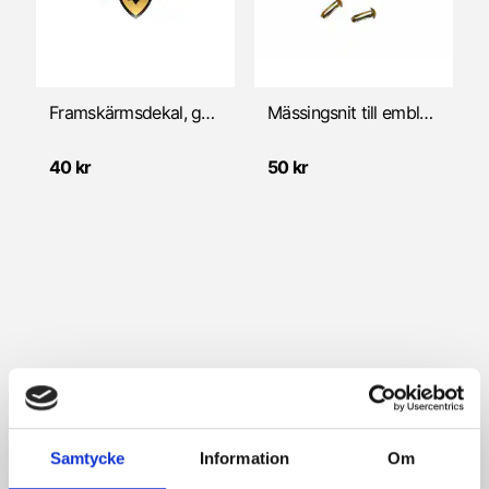
Växelmekanism
Framskärmsdekal, guld - 60mm (Zündapp)
Mässingsnit till emblem bensintank Kreidler
40 kr
50 kr
Samtycke
Information
Om