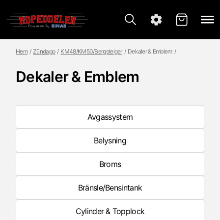
Hem
Zündapp
KM48/KM50/Bergsteiger
Dekaler & Emblem
Dekaler & Emblem
Avgassystem
Belysning
Broms
Bränsle/Bensintank
Cylinder & Topplock