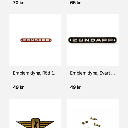
70 kr
65 kr
Pedalstart
Sadel/Pakethållare
Skärmar
Styre/Handtag
Stöd/Fotstöd
Emblem dyna, Röd (Zündapp)
Emblem dyna, Svart (Zündapp)
Stötdämpare & Sving
49 kr
49 kr
Tillbehör
Verktyg
Vevparti/Reservdelar