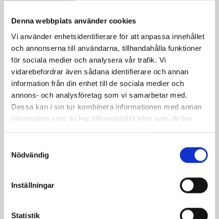
Denna webbplats använder cookies
Vi använder enhetsidentifierare för att anpassa innehållet
och annonserna till användarna, tillhandahålla funktioner
för sociala medier och analysera vår trafik. Vi
vidarebefordrar även sådana identifierare och annan
information från din enhet till de sociala medier och
annons- och analysföretag som vi samarbetar med.
Dessa kan i sin tur kombinera informationen med annan
information som du har tillhandahållit eller som de har
samlat in när du har använt deras tjänster.
S
Nödvändig
a
m
t
Inställningar
y
c
k
Statistik