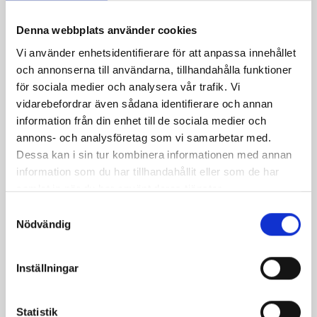
Denna webbplats använder cookies
Vi använder enhetsidentifierare för att anpassa innehållet
och annonserna till användarna, tillhandahålla funktioner
för sociala medier och analysera vår trafik. Vi
vidarebefordrar även sådana identifierare och annan
information från din enhet till de sociala medier och
annons- och analysföretag som vi samarbetar med.
Dessa kan i sin tur kombinera informationen med annan
information som du har tillhandahållit eller som de har
samlat in när du har använt deras tjänster.
S
Nödvändig
a
m
t
Inställningar
y
c
k
Statistik