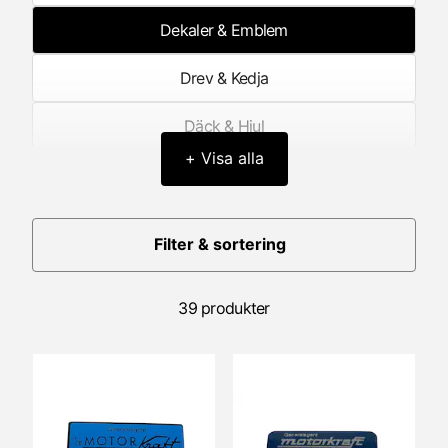
Dekaler & Emblem
Drev & Kedja
Däck & Hjul
+ Visa alla
Elektronik
Framgaffel/Fjädring fram
Filter & sortering
Förgasare
39 produkter
Förgasardelar
Generator/Tändning
Hastighetsmätare