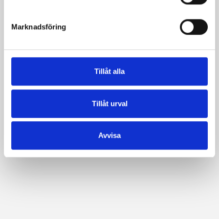
e
s
Marknadsföring
v
a
l
Tillåt alla
Tillåt urval
Avvisa