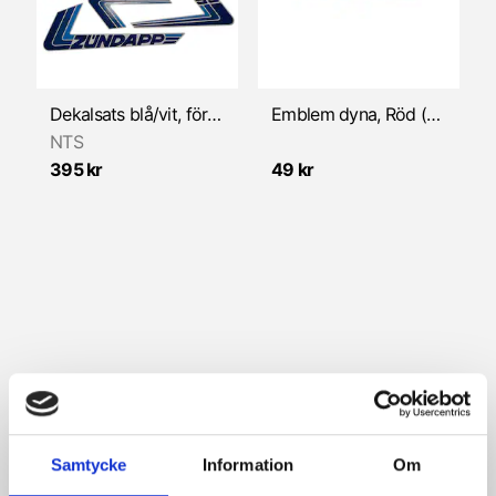
Växelmekanism
Dekalsats blå/vit, för röd moped (Zündapp CS50)
Emblem dyna, Röd (Zündapp)
NTS
395 kr
49 kr
Samtycke
Information
Om