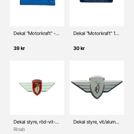
Insug
Kabel & Vajer
Kickstart
Dekal "Motorkraft" -1966
Dekal "Motorkraft" 1967-
Kolvar
39 kr
30 kr
Koppling
Kåpor/Ramdelar
Litteratur
Luftfilter
Motorkåpor
Dekal styre, röd-vit-silver (Zündapp)
Dekal styre, vit/alum (Zundapp)
Rinab
Motorlager