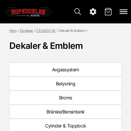
Hem
Zündapp
CS 50/CX 50
Dekaler & Emblem
Dekaler & Emblem
Avgassystem
Belysning
Broms
Bränsle/Bensintank
Cylinder & Topplock