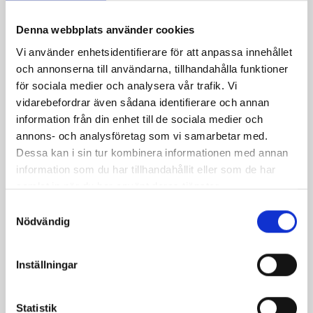
Denna webbplats använder cookies
Vi använder enhetsidentifierare för att anpassa innehållet
och annonserna till användarna, tillhandahålla funktioner
för sociala medier och analysera vår trafik. Vi
vidarebefordrar även sådana identifierare och annan
information från din enhet till de sociala medier och
annons- och analysföretag som vi samarbetar med.
Dessa kan i sin tur kombinera informationen med annan
information som du har tillhandahållit eller som de har
samlat in när du har använt deras tjänster.
S
Nödvändig
a
m
t
Inställningar
y
c
k
Statistik