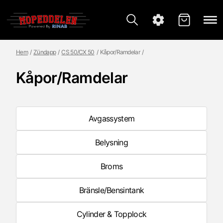
Hem
Zündapp
CS 50/CX 50
Kåpor/Ramdelar
Kåpor/Ramdelar
Avgassystem
Belysning
Broms
Bränsle/Bensintank
Cylinder & Topplock