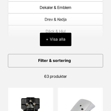
Dekaler & Emblem
Drev & Kedja
Däck & Hjul
+ Visa alla
Elektronik
Framgaffel/Fjädring fram
Filter & sortering
Förgasare
63 produkter
Förgasardelar
Generator/Tändning
Hastighetsmätare