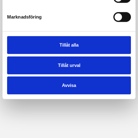
e
s
Marknadsföring
v
a
l
Tillåt alla
Tillåt urval
Avvisa