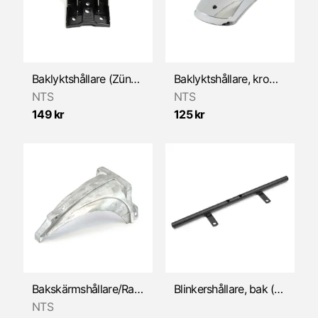
Insug
Kabel & Vajer
Kickstart
Baklyktshållare (Zündapp 529/530)
Baklyktshållare, krom (Zündapp 517)
NTS
NTS
Kolvar
149 kr
125 kr
Koppling
Kåpor/Ramdelar
Litteratur
Luftfilter
Motorkåpor
Bakskärmshållare/Ramslut (Zündapp 517 1976)
Blinkershållare, bak (Zündapp 529/530)
NTS
Motorlager