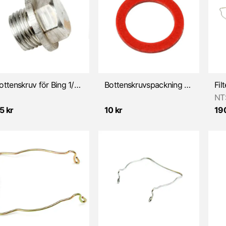
Bottenskruv för Bing 1/10/820 SSB/SSN/SSE/SSI
Bottenskruvspackning för Bing 1/10/820 SSB/SSN/SSE/SSI
NT
5 kr
10 kr
190