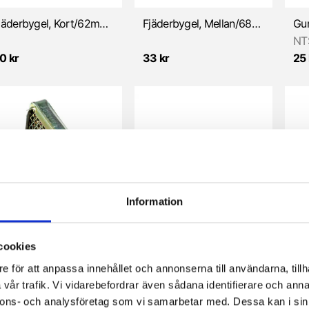
Fjäderbygel, Kort/62mm - SSB 8,5/12/17mm (Sachs)
Fjäderbygel, Mellan/68mm - SSB 8,5/12/17mm (Sachs)
NT
0 kr
33 kr
25 
Information
Luftfilter för SSB förgasare (Sachs)
Låsbricka trottelnål (Bing SSE/SSB/SRC m.fl.)
cookies
e för att anpassa innehållet och annonserna till användarna, tillh
5 kr
20 kr
125
vår trafik. Vi vidarebefordrar även sådana identifierare och anna
nnons- och analysföretag som vi samarbetar med. Dessa kan i sin