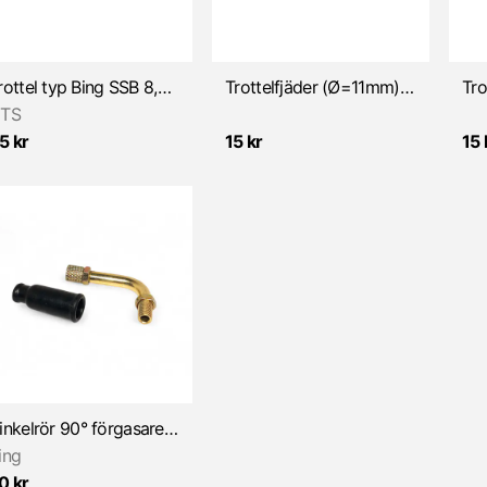
Trottel typ Bing SSB 8,5-13mm (Sachs)
Trottelfjäder (Ø=11mm) för SSE/SSB/SSN/SSG/SRC
TS
5 kr
15 kr
15 
Vinkelrör 90° förgasare typ Bing 6mm
ing
0 kr