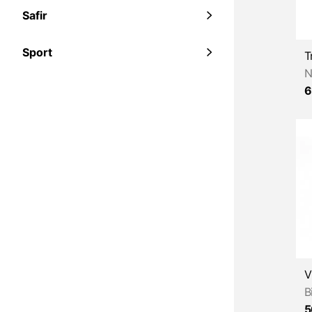
Safir
Sport
N
6
B
5