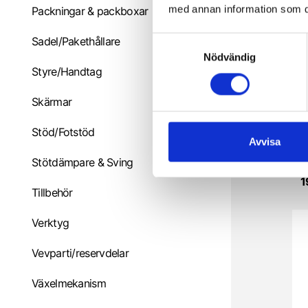
med annan information som du 
Packningar & packboxar
Sadel/Pakethållare
S
Nödvändig
a
Styre/Handtag
m
t
Skärmar
y
c
Stöd/Fotstöd
k
Avvisa
e
Stötdämpare & Sving
s
1
v
Tillbehör
a
Verktyg
l
Vevparti/reservdelar
Växelmekanism