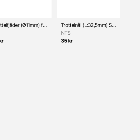
Trottelfjäder (Ø11mm) för Bing SSB 17mm (Sachs)
Trottelnål (L:32,5mm) SSE/SSB/SRC/SSD/SSF/SSG/SSN förg.
NTS
kr
35 kr