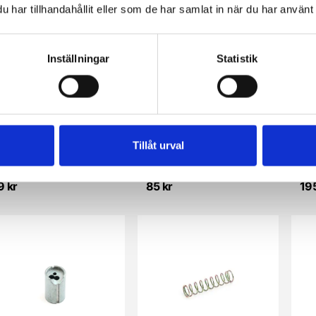
har tillhandahållit eller som de har samlat in när du har använt 
Inställningar
Statistik
Tillåt urval
Packning/O-ring för luftfilter/SSB (Sachs)
Platta under förgasare/SSB m. membrancylinder (Sachs)
NTS
9 kr
85 kr
195