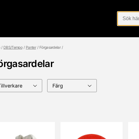
DBS/Tempo
Panter
Förgasardelar
örgasardelar
Tillverkare
Färg