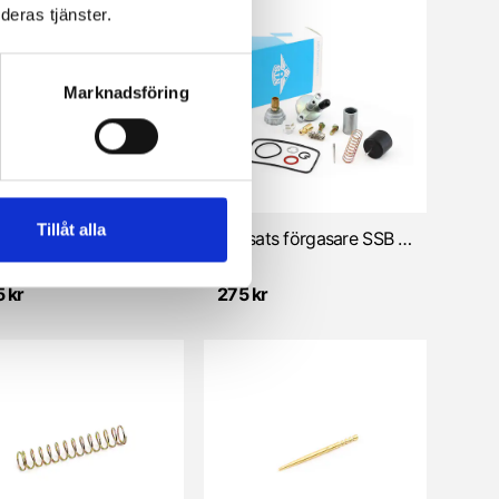
deras tjänster.
Marknadsföring
Tillåt alla
Repsats förgasare Bing SSB 8,5/10/12mm
Repsats förgasare SSB 12mm (Sachs)
NTS
 kr
275 kr