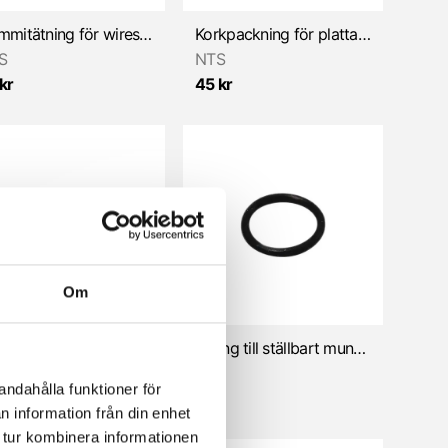
Gummitätning för wiresträckare, Bing förg.
Korkpackning för platta under förgasare/SSB 8,5-12mm (Sachs)
S
NTS
kr
45 kr
Om
Munstycke, ställbart (Längd: 62mm) (SSB förg.)
O-ring till ställbart munstycke 6,0x1,5mm
andahålla funktioner för
 kr
9 kr
n information från din enhet
 tur kombinera informationen