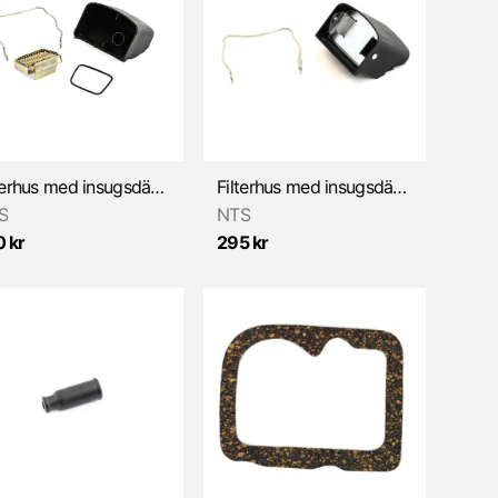
Filterhus med insugsdämpare kompl. (Sachs/membrancylinder)
Filterhus med insugsdämpare/runt filter (Sachs)
S
NTS
 kr
295 kr