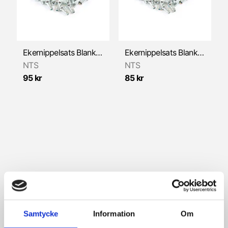
Växelmekanism
Ekernippelsats Blank 5,8mm, för 2,9mm ekrar (BC44) 36-Pack
Ekernippelsats Blank 5,8mm, för 3,2mm ekrar (BC40) 36-Pack
NTS
NTS
95 kr
85 kr
Samtycke
Information
Om