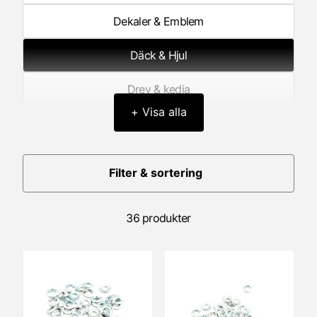
Dekaler & Emblem
Däck & Hjul
Drev & kedja
+ Visa alla
Elektronik
Framgaffel/Fjädring fram
Filter & sortering
Förgasardelar
36 produkter
Förgasare
Generator/Tändning
Hastighetsmätare