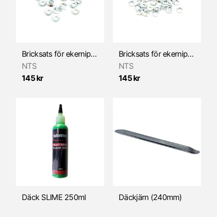
Insug
Kabel & Vajer
Kickstart
Bricksats för ekernippel, 5,8mm 36-pack
Bricksats för ekernippel, 5mm (36-pack)
NTS
NTS
Kolvar
145 kr
145 kr
Koppling
Litteratur
Kåpor/Ramdelar
Luftfilter
Motorkåpor
Däck SLIME 250ml
Däckjärn (240mm)
Motorlager