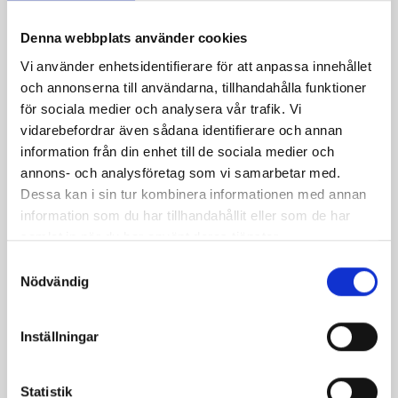
Denna webbplats använder cookies
Vi använder enhetsidentifierare för att anpassa innehållet
och annonserna till användarna, tillhandahålla funktioner
för sociala medier och analysera vår trafik. Vi
vidarebefordrar även sådana identifierare och annan
information från din enhet till de sociala medier och
annons- och analysföretag som vi samarbetar med.
Dessa kan i sin tur kombinera informationen med annan
information som du har tillhandahållit eller som de har
samlat in när du har använt deras tjänster.
S
Nödvändig
a
m
t
Inställningar
y
c
k
Statistik