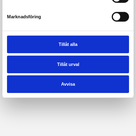
e
s
Marknadsföring
v
a
l
Tillåt alla
Tillåt urval
Avvisa