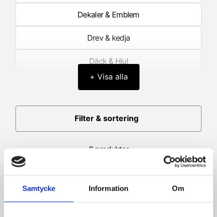
Dekaler & Emblem
Drev & kedja
Däck & Hjul
+ Visa alla
Elektronik
Framgaffel/Fjädring fram
Filter & sortering
Förgasardelar
6 produkter
Förgasare
Generator/Tändning
Samtycke
Information
Om
Hastighetsmätare