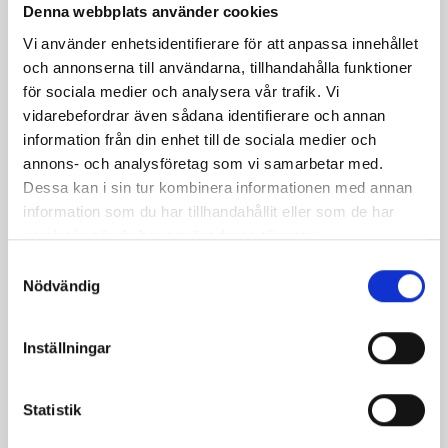
Denna webbplats använder cookies
Insug
Vi använder enhetsidentifierare för att anpassa innehållet
Kabel & Vajer
och annonserna till användarna, tillhandahålla funktioner
för sociala medier och analysera vår trafik. Vi
Kickstart
Bromsbackar 90mm (DBS Safir mfl)
Bromskontakt (Universal)
vidarebefordrar även sådana identifierare och annan
NTS
information från din enhet till de sociala medier och
Kolvar
165 kr
49 kr
annons- och analysföretag som vi samarbetar med.
Dessa kan i sin tur kombinera informationen med annan
Koppling
information som du har tillhandahållit eller som de har
samlat in när du har använt deras tjänster.
Kåpor/Ramdelar
S
Nödvändig
a
Litteratur
m
t
Inställningar
Luftfilter
y
c
Motorkåpor
Bromskontakt, drag, typ Hella (DBS/Hercules/Zündapp)
Bromsrengöring Frein5 600ml
k
Statistik
NTS
e
Motorlager