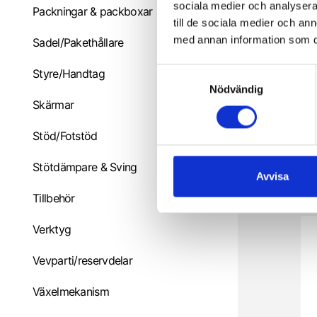
sociala medier och analysera 
Packningar & packboxar
till de sociala medier och a
med annan information som du 
Sadel/Pakethållare
S
Styre/Handtag
Nödvändig
a
Skärmar
m
t
Stöd/Fotstöd
y
c
Stötdämpare & Sving
N
k
Avvisa
4
e
Tillbehör
s
v
Verktyg
a
l
Vevparti/reservdelar
Växelmekanism