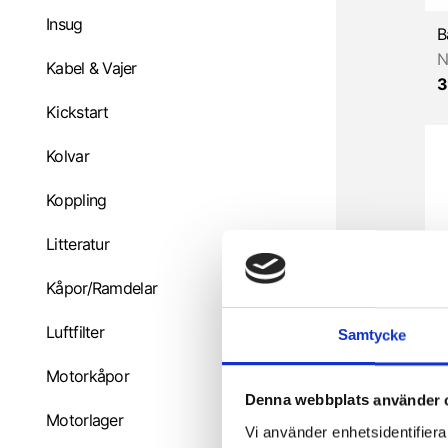
Insug
N
Kabel & Vajer
3
Kickstart
Kolvar
Koppling
Litteratur
Kåpor/Ramdelar
Luftfilter
Samtycke
Motorkåpor
4
Denna webbplats använder 
Motorlager
Vi använder enhetsidentifierar