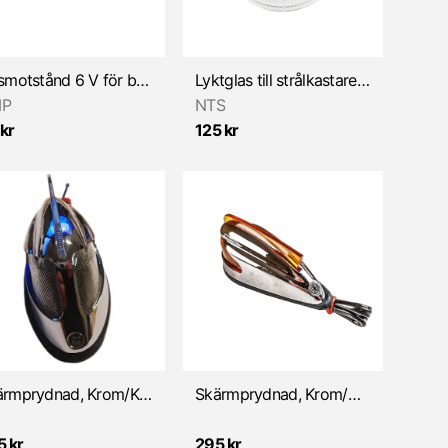
Ljusmotstånd 6 V för bakljus
Lyktglas till strålkastare 560777
P
NTS
kr
125 kr
Skärmprydnad, Krom/Klar (Universal)
Skärmprydnad, Krom/Orange (Universal)
5 kr
295 kr