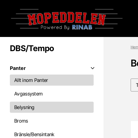
DBS/Tempo
Hem
B
Panter
Allt inom Panter
Avgassystem
Belysning
Broms
Bränsle/Bensintank