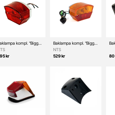
Baklampa kompl. "Bigger" Röd (Puch/MCB/Mustang mfl)
Baklampa kompl. "Bigger" Röd/Orange (Puch/MCB/Mustang mfl)
TS
NTS
95 kr
529 kr
80