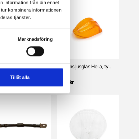
n information från din enhet
 tur kombinera informationen
deras tjänster.
Marknadsföring
Baklyse, vit (MCB/Puch/Universal)
Bromsljusglas Hella, typ Stor
NTS
Tillåt alla
0 kr
175 kr