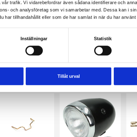
vår trafik. Vi vidarebefordrar även sådana identifierare och anna
nnons- och analysföretag som vi samarbetar med. Dessa kan i sin
har tillhandahållit eller som de har samlat in när du har använt 
Inställningar
Statistik
Baklyse, krom (MCB/Puch/Universal)
Baklyse, Svart (MCB/Puch/Universal)
TS
Tillåt urval
57 kr
445 kr
45