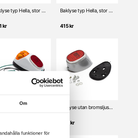
Baklyse typ Hella, stor - KROM
Baklyse typ Hella, stor - VIT
 kr
415 kr
Om
Baklyse typ Hella, Stor/m. bromsljus/Vit NTS
Baklyse utan bromsljusglas, typ Hella (Universal)
S
NTS
 kr
495 kr
andahålla funktioner för