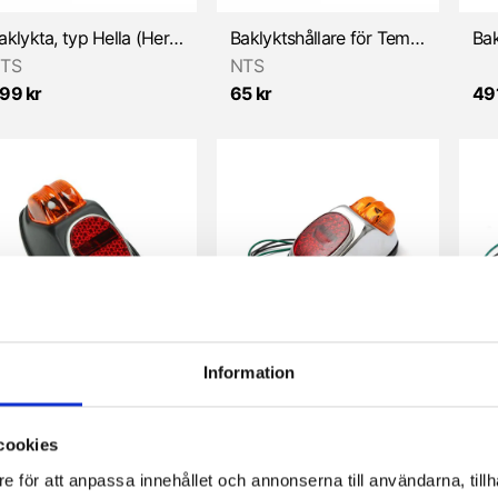
Baklykta, typ Hella (Hercules/Zündapp/Universal)
Baklyktshållare för Tempo/DBS
TS
NTS
99 kr
65 kr
491
Information
Baklyse typ Hella, Stor, Svart (Puch/Universal)
Baklyse typ Hella, Stor/m. bromsljus/Krom NTS
NTS
NT
90 kr
495 kr
519
cookies
e för att anpassa innehållet och annonserna till användarna, tillh