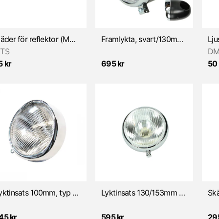
Fjäder för reflektor (MCB/Universal)
Framlykta, svart/130mm "Bullet" (Puch/Universal)
TS
DM
5 kr
695 kr
50 
Lyktinsats 100mm, typ Hella (MCB/Zundapp)
Lyktinsats 130/153mm BA20D (DBS/Zündapp)
45 kr
595 kr
29