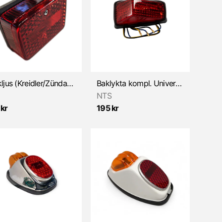
Bakljus (Kreidler/Zündapp/Universal)
Baklykta kompl. Universal
NTS
 kr
195 kr