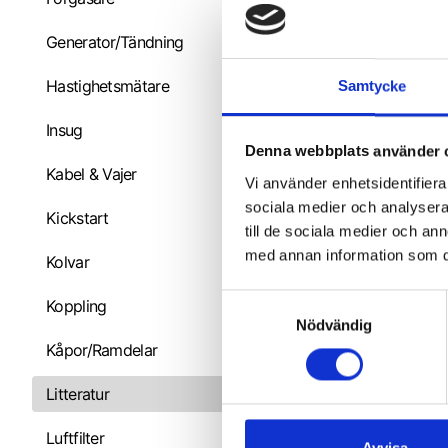
N
8
Generator/Tändning
Hastighetsmätare
Samtycke
Insug
Denna webbplats använder 
Kabel & Vajer
Vi använder enhetsidentifierar
sociala medier och analysera 
Kickstart
till de sociala medier och a
med annan information som du 
Kolvar
S
Koppling
Nödvändig
a
Kåpor/Ramdelar
m
t
Litteratur
y
c
Luftfilter
k
Avvisa