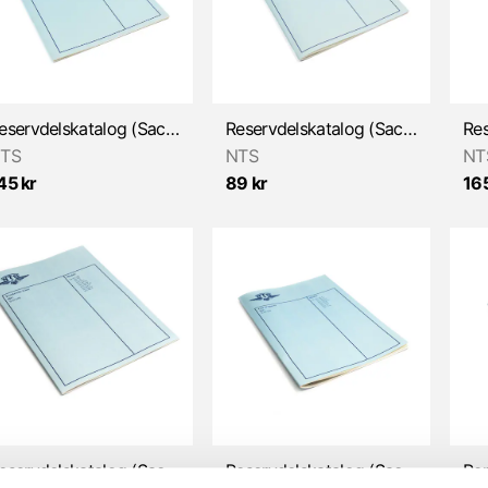
Reservdelskatalog (Sachs 50/3 & 50/4)
Reservdelskatalog (Sachs 50/3 BKFS, KFS, LFS, MKFSF mfl.)
TS
NTS
NT
45 kr
89 kr
165
Reservdelskatalog (Sachs 50/3)
Reservdelskatalog (Sachs 50/4 MLB mfl)