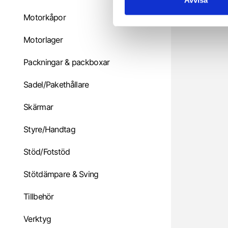
e
Motorkåpor
s
v
Motorlager
a
l
Packningar & packboxar
Sadel/Pakethållare
Skärmar
Styre/Handtag
Stöd/Fotstöd
Stötdämpare & Sving
Tillbehör
Verktyg