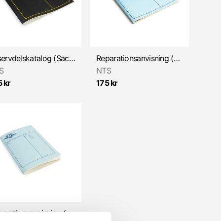
Reservdelskatalog (Sachs 50/2, 50/3 & 504)
Reparationsanvisning (Sachs 50/3 & 50/4)
S
NTS
 kr
175 kr
Reparationsanvisning (Sachs 50/3 & 50/4)