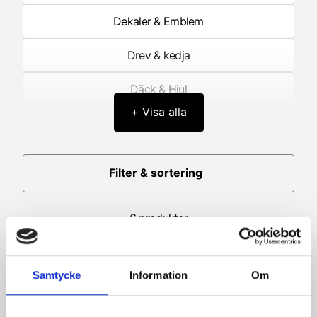
Dekaler & Emblem
Drev & kedja
Däck & Hjul
+ Visa alla
Elektronik
Framgaffel/Fjädring fram
Filter & sortering
Förgasardelar
6 produkter
Förgasare
Generator/Tändning
Samtycke
Information
Om
Hastighetsmätare