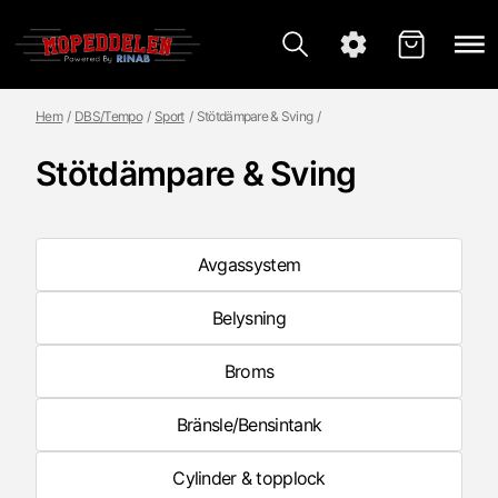
Hem
DBS/Tempo
Sport
Stötdämpare & Sving
Stötdämpare & Sving
Avgassystem
Belysning
Broms
Bränsle/Bensintank
Cylinder & topplock