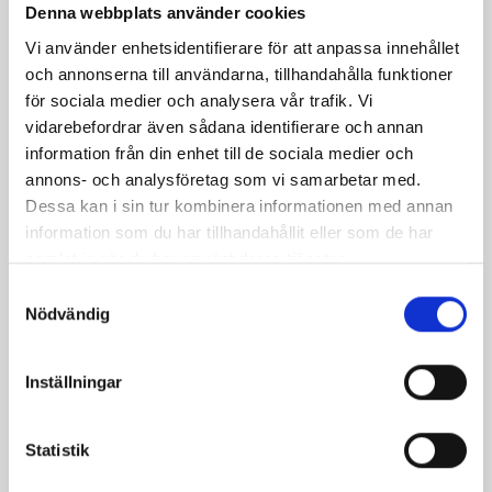
Denna webbplats använder cookies
Insug
Vi använder enhetsidentifierare för att anpassa innehållet
Kabel & Vajer
och annonserna till användarna, tillhandahålla funktioner
för sociala medier och analysera vår trafik. Vi
Kickstart
Gummibussning stötdämpare (Puch/Zündapp/Universal)
Stötdämpare 280mm/10mm/10mm helkromad
vidarebefordrar även sådana identifierare och annan
DMP
information från din enhet till de sociala medier och
Kolvar
34 kr
740 kr
annons- och analysföretag som vi samarbetar med.
Dessa kan i sin tur kombinera informationen med annan
Koppling
information som du har tillhandahållit eller som de har
samlat in när du har använt deras tjänster.
Kåpor/Ramdelar
S
Nödvändig
a
Litteratur
m
t
Inställningar
Luftfilter
y
c
Motorkåpor
Stötdämpare 280mm/10mm/10mm Krom (Puch/Tomos/Universal)
Stötdämpare 280mm/10mm/10mm Krom (Universal) FAST ARROW
k
Statistik
DMP
Fast Arrow
e
Motorlager