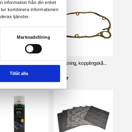
n information från din enhet
 tur kombinera informationen
deras tjänster.
Marknadsföring
Packning till membran/reedventil (Sachs)
Packning, kopplingskåpa (Sachs)
Tillåt alla
kr
45 kr