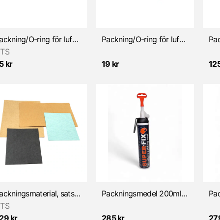
Packning/O-ring för luftburk/SSB (Sachs)
Packning/O-ring för luftfilter/SSB (Sachs)
TS
5 kr
19 kr
125
Packningsmaterial, sats (4- delar)
Packningsmedel 200ml Röd SUPER FIX
TS
29 kr
285 kr
27