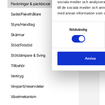
sociala medier och analysera 
Packningar & packboxar
till de sociala medier och a
med annan information som du 
Sadel/Pakethållare
S
Styre/Handtag
Nödvändig
a
Skärmar
m
t
Stöd/Fotstöd
y
c
Stötdämpare & Sving
k
Avvisa
2
e
Tillbehör
s
v
Verktyg
a
l
Vevparti/reservdelar
Växelmekanism