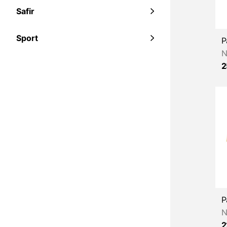
Safir
Sport
N
2
N
2