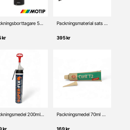
Packningsborttagare 500ml MOTIP
Packningsmaterial sats (7- delar)
 kr
395 kr
Packningsmedel 200ml Svart SUPER FIX
Packningsmedel 70ml Grön CURIL T2
9 kr
169 kr