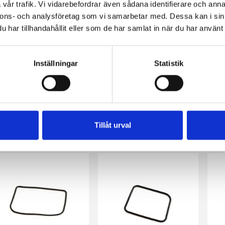
vår trafik. Vi vidarebefordrar även sådana identifierare och anna
nnons- och analysföretag som vi samarbetar med. Dessa kan i sin
har tillhandahållit eller som de har samlat in när du har använt 
Inställningar
Statistik
Packning för fläkthjul (Sachs 2 & 3-vxl, handvxl)
Packning till inspektionslucka (Sachs)
NTS
Tillåt urval
9 kr
39 kr
18 