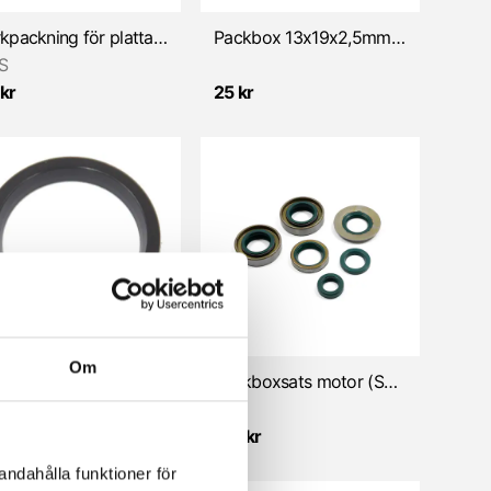
Korkpackning för platta under förgasare/SSB 8,5-12mm (Sachs)
Packbox 13x19x2,5mm (Sachs)
S
kr
25 kr
Om
Packbox 24,8x31,4x4mm, pedalaxel (Sachs)
Packboxsats motor (Sachs 50/3 & 50/4, kickstart)
S
kr
155 kr
andahålla funktioner för