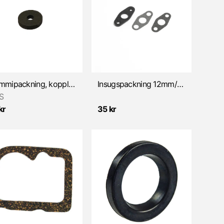
Gummipackning, koppling 3x10x2mm (Sachs)
Insugspackning 12mm/2,1mm (Sachs)
S
kr
35 kr