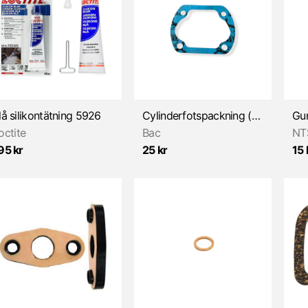
lå silikontätning 5926
Cylinderfotspackning (Sachs 2v 3v/4v) BAC
octite
Bac
NT
95 kr
25 kr
15 