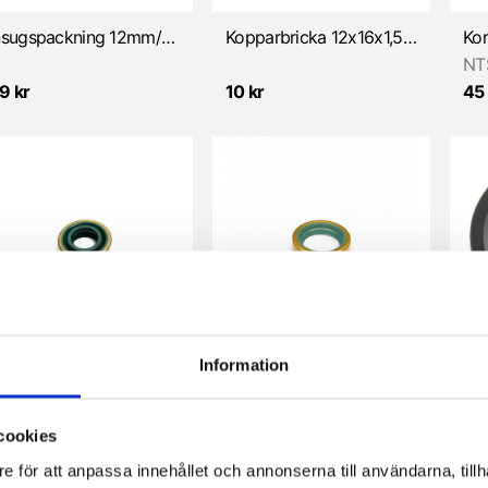
Insugspackning 12mm/5,2mm (Sachs)
Kopparbricka 12x16x1,5mm (Sachs)
NT
9 kr
10 kr
45 
Information
Packbox 15x30x7mm, dubbeltätande/metall (Sachs)
Packbox 16 x 24 x 7mm - metall
NT
5 kr
35 kr
25 
cookies
e för att anpassa innehållet och annonserna till användarna, tillh