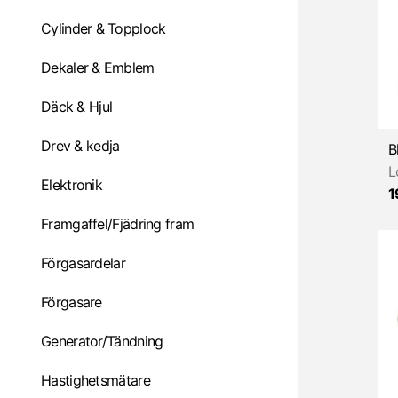
Cylinder & Topplock
Dekaler & Emblem
Däck & Hjul
Drev & kedja
B
L
Elektronik
1
Framgaffel/Fjädring fram
Förgasardelar
Förgasare
Generator/Tändning
Hastighetsmätare