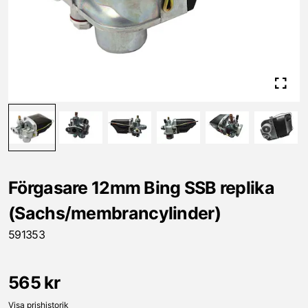
Förgasare 12mm Bing SSB replika
(Sachs/membrancylinder)
591353
565 kr
Visa prishistorik