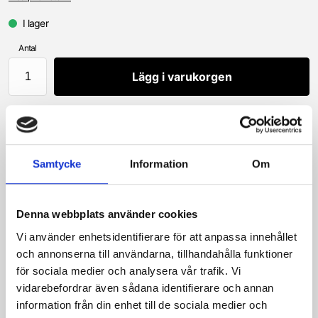
I lager
Antal
Lägg i varukorgen
Snabba leveranser
Allt på EGET lager
Samtycke
Information
Om
Enkla betalningsalternativ via Klarna
Denna webbplats använder cookies
Produktbeskrivning
Vi använder enhetsidentifierare för att anpassa innehållet
och annonserna till användarna, tillhandahålla funktioner
Med runt insug.
för sociala medier och analysera vår trafik. Vi
För membrancylinder
vidarebefordrar även sådana identifierare och annan
information från din enhet till de sociala medier och
Levereras med fast munstycke