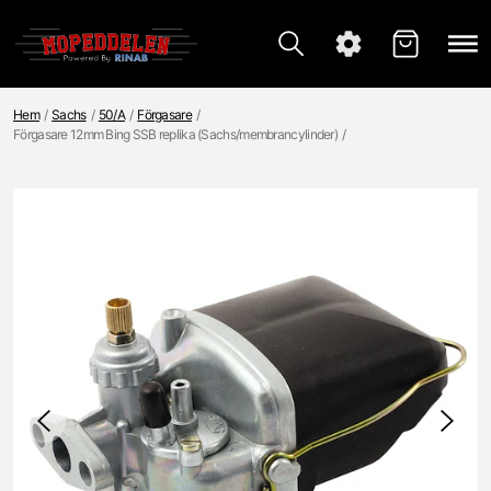
Hem
Sachs
50/A
Förgasare
Förgasare 12mm Bing SSB replika (Sachs/membrancylinder)