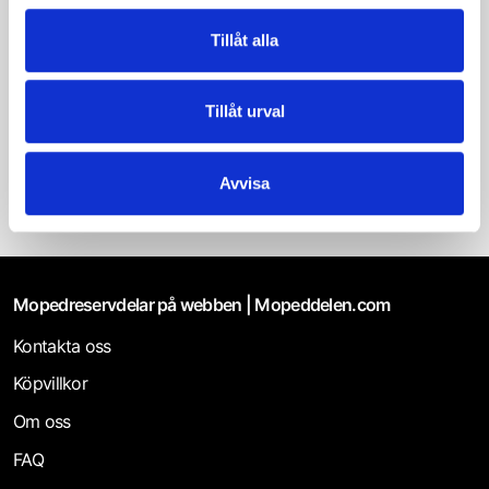
Reservdelar Förgasare
l
Tillåt alla
Filter & sortering
Tillåt urval
0 produkter
Avvisa
Mopedreservdelar på webben | Mopeddelen.com
Kontakta oss
Köpvillkor
Om oss
FAQ