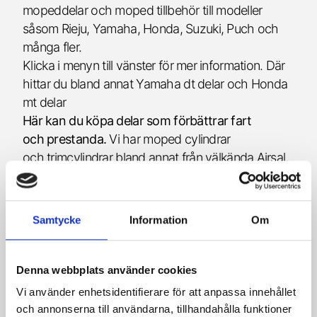
mopeddelar och moped tillbehör till modeller
såsom Rieju, Yamaha, Honda, Suzuki, Puch och
många fler.
Klicka i menyn till vänster för mer information. Där
hittar du bland annat Yamaha dt delar och Honda
mt delar
Här kan du köpa delar som förbättrar fart
och prestanda.
Vi har moped cylindrar
och trimcylindrar bland annat från välkända Airsal,
kolvar, mopeddäck, kick och växelpedaler, moped
batterier, gummihandtag, backspeglar och snygga
dekaler, fälgar, CDI boxar, tändspolar,
Samtycke
Information
Om
tändningslås, strålkastare och blinkers,
förhöjningssatser, stöd, bromsklossar, häftiga
luftfiler och färgade bränslefilter som passar till
Denna webbplats använder cookies
både scooter, moped och snöskoter.
Vi använder enhetsidentifierare för att anpassa innehållet
Här kan du köpa Suzuki- eller Puch delar till både
och annonserna till användarna, tillhandahålla funktioner