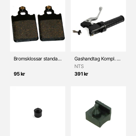
Bromsklossar standard (57,0 x 31,4 x 5,5mm)
Gashandtag Kompl. NTS-268A.10 Svart
NTS
95 kr
391 kr