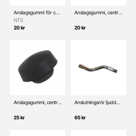
Anslagsgummi för centralstöd (Suzuki/Yamaha)
Anslagsgummi, centralstöd (Honda MB50)
NTS
20 kr
20 kr
Anslagsgummi, centralstöd/ram (Puch/Tomos)
Anslutningsrör ljuddämpare, krom (Honda MT50)
25 kr
65 kr