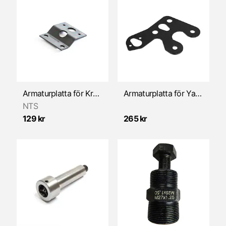
Armaturplatta för Kreidler Flory
Armaturplatta för Yamaha FS1
NTS
129 kr
265 kr