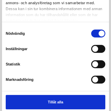
annons- och analysföretag som vi samarbetar med.
Dessa kan i sin tur kombinera informationen med annan
information som du har tillhandahållit eller som de har
samlat in när du har använt deras tjänster.
S
Nödvändig
a
m
t
Inställningar
y
c
k
Statistik
e
s
Marknadsföring
v
a
l
Tillåt alla